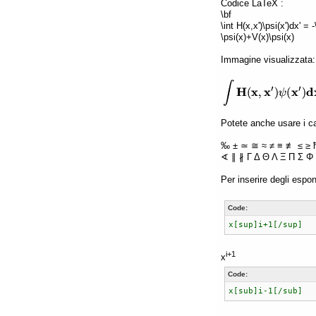
Codice LaTeX :
\bf
\int H(x,x')\psi(x')dx' =
\psi(x)+V(x)\psi(x)
Immagine visualizzata:
Potete anche usare i car
‰ ± ≃ ≅ ≈ ≠ ≡ ≢ ≤ ≥ 
∢ ∥ ∦ Γ Δ Θ Λ Ξ Π Σ Φ 
Per inserire degli espon
Code:
x[sup]i+1[/sup]
i+1
x
Code:
x[sub]i-1[/sub]