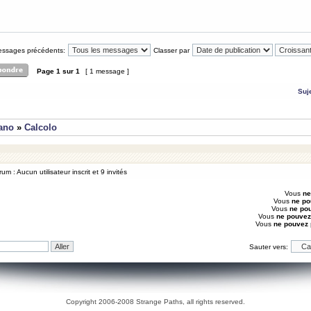
messages précédents:
Classer par
Page
1
sur
1
[ 1 message ]
Suj
iano
»
Calcolo
um : Aucun utilisateur inscrit et 9 invités
Vous
ne
Vous
ne po
Vous
ne po
Vous
ne pouvez
Vous
ne pouvez
Sauter vers:
Copyright 2006-2008 Strange Paths, all rights reserved.