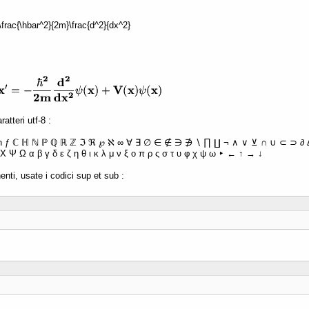
 -\frac{\hbar^2}{2m}\frac{d^2}{dx^2}
atteri utf-8 :
ħ ƒ ℂ ℍ ℕ ℙ ℚ ℝ ℤ ℑ ℜ ℘ ℵ ∞ ∀ ∃ ∅ ∈ ∉ ∋ ∌ ∖ ∏ ∐ ¬ ∧ ∨ ⊻ ∩ ∪ ⊂ ⊃ ∂ Δ 
Χ Ψ Ω α β γ δ ε ζ η θ ι κ λ μ ν ξ ο π ρ ς σ τ υ φ χ ψ ω ‣ ← ↑ → ↓
enti, usate i codici sup et sub :