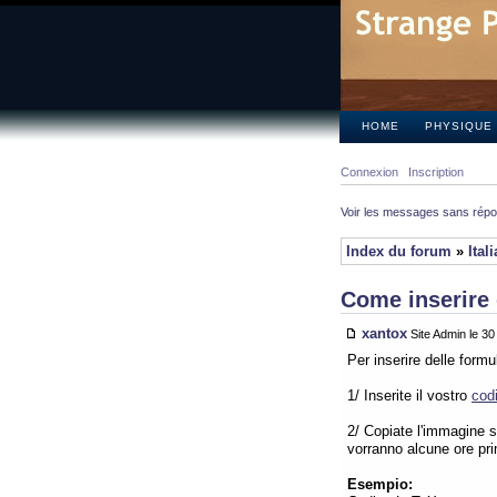
HOME
PHYSIQUE
Connexion
Inscription
Voir les messages sans rép
Index du forum
»
Ital
Come inserire 
xantox
Site Admin le 3
Per inserire delle form
1/ Inserite il vostro
cod
2/ Copiate l'immagine su
vorranno alcune ore pr
Esempio: