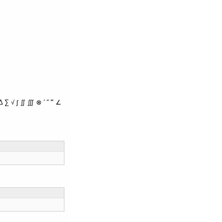
∑ √ ∫ ∬ ∭ ⊗ ′ ″ ‴ ∠