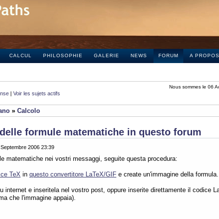
CALCUL
PHILOSOPHIE
GALERIE
NEWS
FORUM
A PROPO
Nous sommes le 06 A
onse
|
Voir les sujets actifs
iano
»
Calcolo
delle formule matematiche in questo forum
0 Septembre 2006 23:39
ule matematiche nei vostri messaggi, seguite questa procedura:
ice TeX
in
questo convertitore LaTeX/GIF
e create un'immagine della formula.
 internet e inseritela nel vostro post, oppure inserite direttamente il codice L
ima che l'immagine appaia).