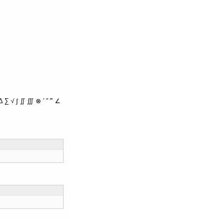
∑ √ ∫ ∬ ∭ ⊗ ′ ″ ‴ ∠