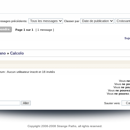
messages précédents:
Classer par
Page
1
sur
1
[ 1 message ]
Suj
iano
»
Calcolo
um : Aucun utilisateur inscrit et 16 invités
Vous
ne
Vous
ne po
Vous
ne po
Vous
ne pouvez
Vous
ne pouvez
Sauter vers:
Copyright 2006-2008 Strange Paths, all rights reserved.