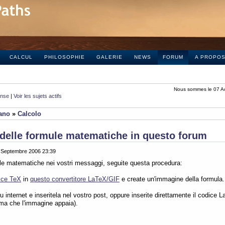
CALCUL
PHILOSOPHIE
GALERIE
NEWS
FORUM
A PROPO
Nous sommes le 07 A
onse
|
Voir les sujets actifs
iano
»
Calcolo
delle formule matematiche in questo forum
0 Septembre 2006 23:39
ule matematiche nei vostri messaggi, seguite questa procedura:
ice TeX
in
questo convertitore LaTeX/GIF
e create un'immagine della formula.
 internet e inseritela nel vostro post, oppure inserite direttamente il codice L
ima che l'immagine appaia).