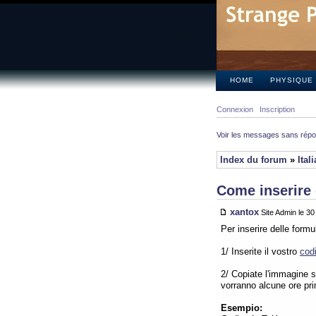
HOME
PHYSIQUE
Connexion
Inscription
Voir les messages sans rép
Index du forum
»
Ital
Come inserire 
xantox
Site Admin le 3
Per inserire delle form
1/ Inserite il vostro
cod
2/ Copiate l'immagine su
vorranno alcune ore pr
Esempio: