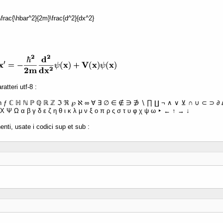
 -\frac{\hbar^2}{2m}\frac{d^2}{dx^2}
atteri utf-8 :
ħ ƒ ℂ ℍ ℕ ℙ ℚ ℝ ℤ ℑ ℜ ℘ ℵ ∞ ∀ ∃ ∅ ∈ ∉ ∋ ∌ ∖ ∏ ∐ ¬ ∧ ∨ ⊻ ∩ ∪ ⊂ ⊃ ∂ Δ 
Χ Ψ Ω α β γ δ ε ζ η θ ι κ λ μ ν ξ ο π ρ ς σ τ υ φ χ ψ ω ‣ ← ↑ → ↓
enti, usate i codici sup et sub :