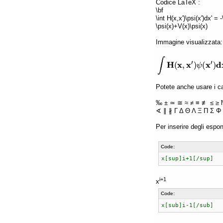
Codice LaTeX :
\bf
\int H(x,x')\psi(x')dx' =
\psi(x)+V(x)\psi(x)
Immagine visualizzata:
Potete anche usare i car
‰ ± ≃ ≅ ≈ ≠ ≡ ≢ ≤ ≥ 
∢ ∥ ∦ Γ Δ Θ Λ Ξ Π Σ Φ 
Per inserire degli espon
Code:
x[sup]i+1[/sup]
i+1
x
Code:
x[sub]i-1[/sub]