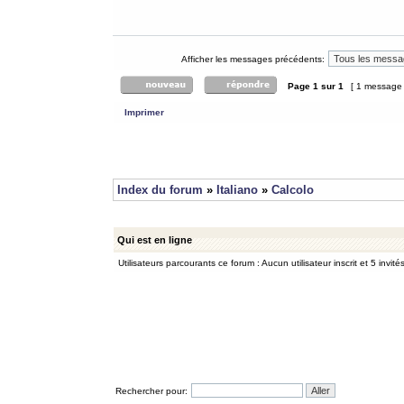
Afficher les messages précédents:
Page
1
sur
1
[ 1 message
Imprimer
Index du forum
»
Italiano
»
Calcolo
Qui est en ligne
Utilisateurs parcourants ce forum : Aucun utilisateur inscrit et 5 invité
Rechercher pour: