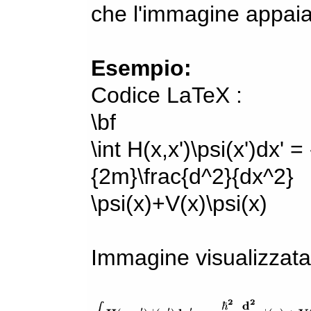
che l'immagine appaia
Esempio:
Codice LaTeX :
\bf
\int H(x,x')\psi(x')dx' =
{2m}\frac{d^2}{dx^2}
\psi(x)+V(x)\psi(x)
Immagine visualizzata