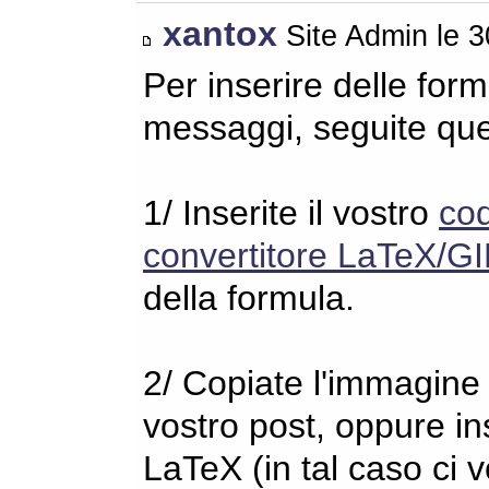
xantox
Site Admin le 
Per inserire delle for
messaggi, seguite qu
1/ Inserite il vostro
co
convertitore LaTeX/GI
della formula.
2/ Copiate l'immagine s
vostro post, oppure in
LaTeX (in tal caso ci 