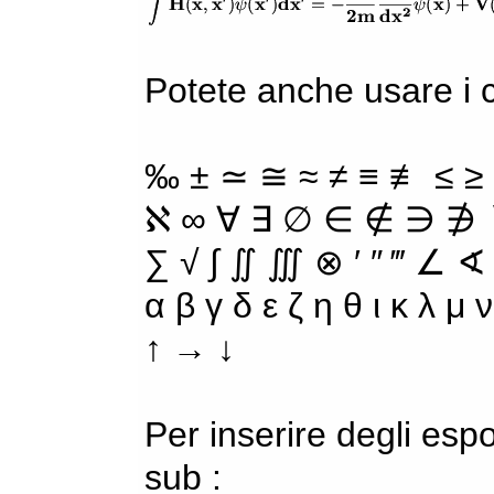
Potete anche usare i ca
‰ ± ≃ ≅ ≈ ≠ ≡ ≢ ≤ ≥
ℵ ∞ ∀ ∃ ∅ ∈ ∉ ∋ ∌ ∖
∑ √ ∫ ∬ ∭ ⊗ ′ ″ ‴ ∠ ∢
α β γ δ ε ζ η θ ι κ λ μ
↑ → ↓
Per inserire degli espo
sub :