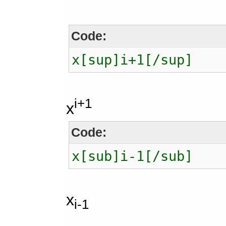
Code:
x[sup]i+1[/sup]
i+1
x
Code:
x[sub]i-1[/sub]
x
i-1