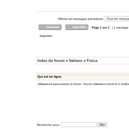
Afficher les messages précédents:
Page
1
sur
1
[ 1 message
Imprimer
Index du forum
»
Italiano
»
Fisica
Qui est en ligne
Utilisateurs parcourants ce forum : Aucun utilisateur inscrit et 2 invité
Rechercher pour: