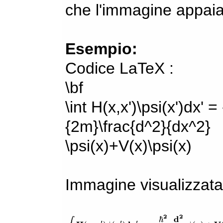
che l'immagine appaia
Esempio:
Codice LaTeX :
\bf
\int H(x,x')\psi(x')dx' =
{2m}\frac{d^2}{dx^2}
\psi(x)+V(x)\psi(x)
Immagine visualizzata