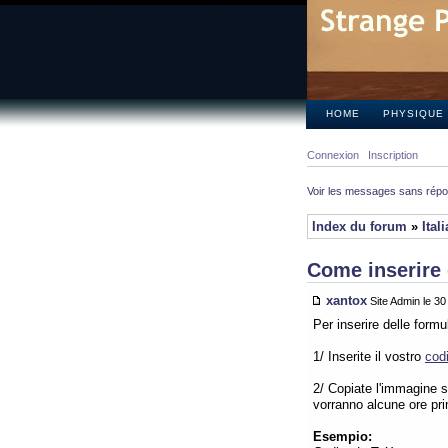
HOME
PHYSIQUE
Connexion
Inscription
Voir les messages sans rép
Index du forum
»
Ital
Come inserire 
xantox
Site Admin le 3
Per inserire delle form
1/ Inserite il vostro
cod
2/ Copiate l'immagine su
vorranno alcune ore pr
Esempio: