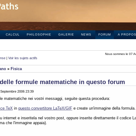
CALCUL
PHILOSOPHIE
GALERIE
NEWS
FORUM
A PROPO
Nous sommes le 07 A
onse
|
Voir les sujets actifs
iano
»
Fisica
delle formule matematiche in questo forum
0 Septembre 2006 23:39
ule matematiche nei vostri messaggi, seguite questa procedura:
ice TeX
in
questo convertitore LaTeX/GIF
e create un'immagine della formula.
 internet e inseritela nel vostro post, oppure inserite direttamente il codice L
ima che l'immagine appaia).