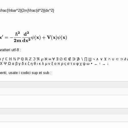
 -\frac{\hbar^2}{2m}\frac{d^2}{dx^2}
atteri utf-8 :
ħ ƒ ℂ ℍ ℕ ℙ ℚ ℝ ℤ ℑ ℜ ℘ ℵ ∞ ∀ ∃ ∅ ∈ ∉ ∋ ∌ ∖ ∏ ∐ ¬ ∧ ∨ ⊻ ∩ ∪ ⊂ ⊃ ∂ Δ 
Χ Ψ Ω α β γ δ ε ζ η θ ι κ λ μ ν ξ ο π ρ ς σ τ υ φ χ ψ ω ‣ ← ↑ → ↓
enti, usate i codici sup et sub :