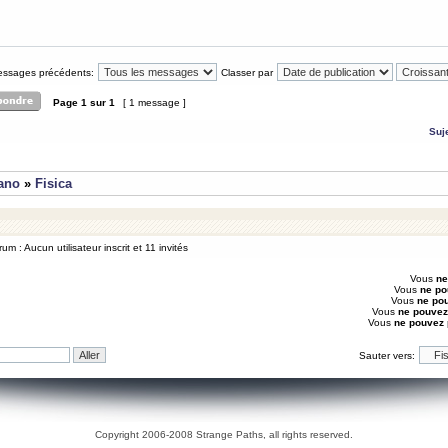
messages précédents:
Classer par
Page
1
sur
1
[ 1 message ]
Suj
iano
»
Fisica
um : Aucun utilisateur inscrit et 11 invités
Vous
ne
Vous
ne po
Vous
ne po
Vous
ne pouvez
Vous
ne pouvez
Sauter vers:
Copyright 2006-2008 Strange Paths, all rights reserved.