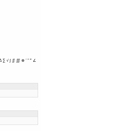
∑ √ ∫ ∬ ∭ ⊗ ′ ″ ‴ ∠