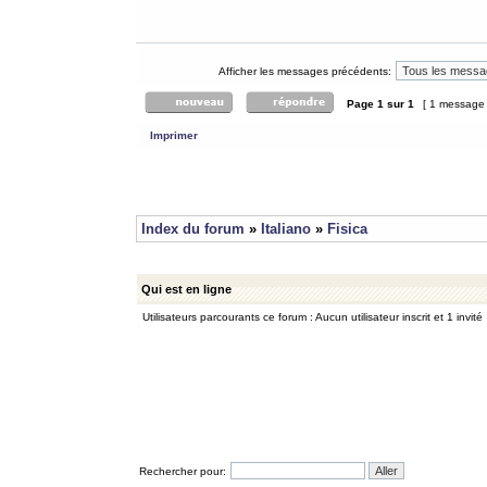
Afficher les messages précédents:
Page
1
sur
1
[ 1 message
Imprimer
Index du forum
»
Italiano
»
Fisica
Qui est en ligne
Utilisateurs parcourants ce forum : Aucun utilisateur inscrit et 1 invité
Rechercher pour: