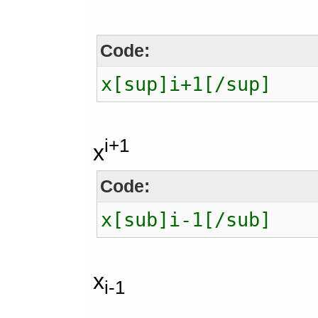
Code:
x[sup]i+1[/sup]
i+1
x
Code:
x[sub]i-1[/sub]
x
i-1