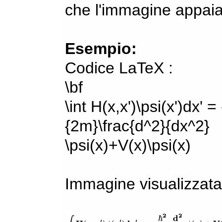
che l'immagine appaia
Esempio:
Codice LaTeX :
\bf
\int H(x,x')\psi(x')dx' =
{2m}\frac{d^2}{dx^2}
\psi(x)+V(x)\psi(x)
Immagine visualizzata