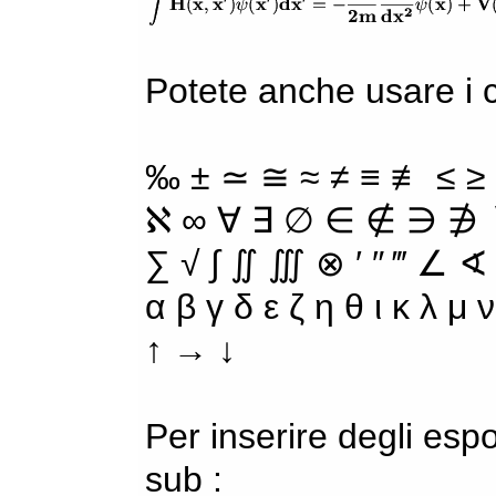
Potete anche usare i ca
‰ ± ≃ ≅ ≈ ≠ ≡ ≢ ≤ ≥
ℵ ∞ ∀ ∃ ∅ ∈ ∉ ∋ ∌ ∖
∑ √ ∫ ∬ ∭ ⊗ ′ ″ ‴ ∠ ∢
α β γ δ ε ζ η θ ι κ λ μ
↑ → ↓
Per inserire degli espo
sub :