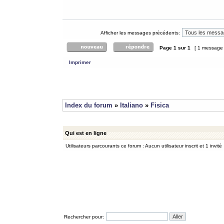
Afficher les messages précédents:
Page
1
sur
1
[ 1 message
Imprimer
Index du forum
»
Italiano
»
Fisica
Qui est en ligne
Utilisateurs parcourants ce forum : Aucun utilisateur inscrit et 1 invité
Rechercher pour: