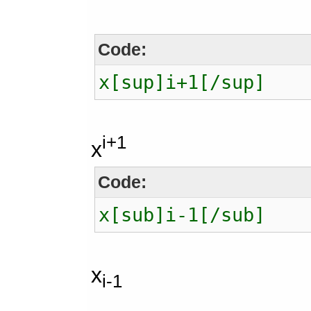
Code:
x[sup]i+1[/sup]
i+1
x
Code:
x[sub]i-1[/sub]
x
i-1