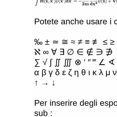
Potete anche usare i ca
‰ ± ≃ ≅ ≈ ≠ ≡ ≢ ≤ ≥
ℵ ∞ ∀ ∃ ∅ ∈ ∉ ∋ ∌ ∖
∑ √ ∫ ∬ ∭ ⊗ ′ ″ ‴ ∠ ∢
α β γ δ ε ζ η θ ι κ λ μ
↑ → ↓
Per inserire degli espo
sub :