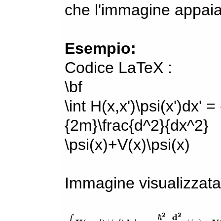
che l'immagine appaia
Esempio:
Codice LaTeX :
\bf
\int H(x,x')\psi(x')dx' =
{2m}\frac{d^2}{dx^2}
\psi(x)+V(x)\psi(x)
Immagine visualizzata