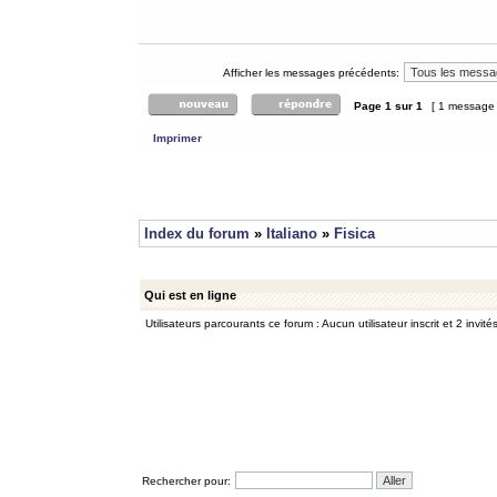
Afficher les messages précédents:
Page
1
sur
1
[ 1 message
Imprimer
Index du forum
»
Italiano
»
Fisica
Qui est en ligne
Utilisateurs parcourants ce forum : Aucun utilisateur inscrit et 2 invité
Rechercher pour: