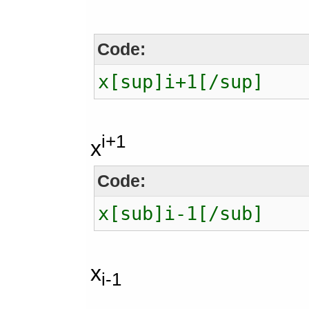
Code:
x[sup]i+1[/sup]
i+1
x
Code:
x[sub]i-1[/sub]
x
i-1