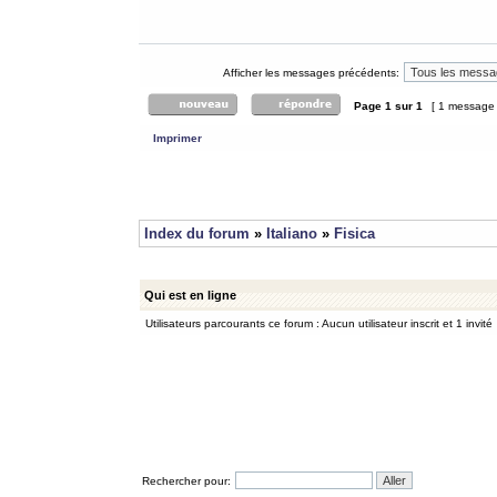
Afficher les messages précédents:
Page
1
sur
1
[ 1 message
Imprimer
Index du forum
»
Italiano
»
Fisica
Qui est en ligne
Utilisateurs parcourants ce forum : Aucun utilisateur inscrit et 1 invité
Rechercher pour: