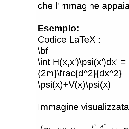
che l'immagine appaia
Esempio:
Codice LaTeX :
\bf
\int H(x,x')\psi(x')dx' =
{2m}\frac{d^2}{dx^2}
\psi(x)+V(x)\psi(x)
Immagine visualizzata