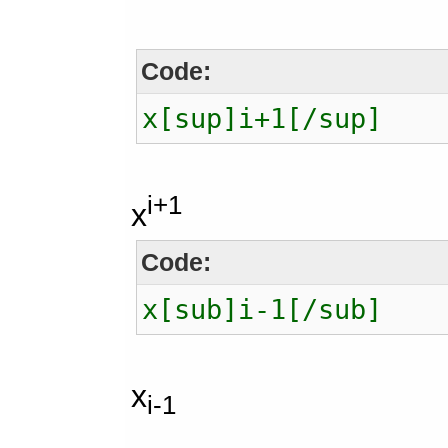
Code:
x[sup]i+1[/sup]
i+1
x
Code:
x[sub]i-1[/sub]
x
i-1