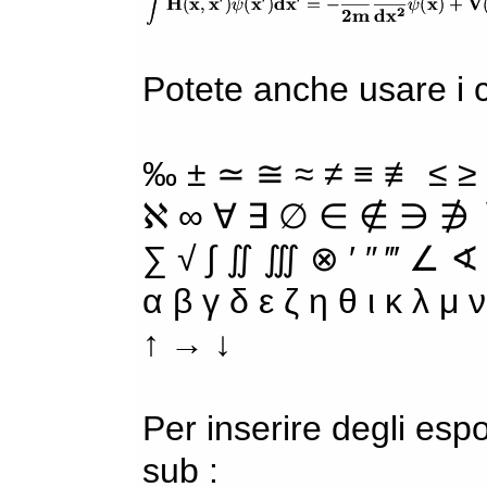
Potete anche usare i ca
‰ ± ≃ ≅ ≈ ≠ ≡ ≢ ≤ ≥
ℵ ∞ ∀ ∃ ∅ ∈ ∉ ∋ ∌ ∖
∑ √ ∫ ∬ ∭ ⊗ ′ ″ ‴ ∠ ∢
α β γ δ ε ζ η θ ι κ λ μ
↑ → ↓
Per inserire degli espo
sub :