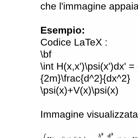
che l'immagine appaia
Esempio:
Codice LaTeX :
\bf
\int H(x,x')\psi(x')dx' =
{2m}\frac{d^2}{dx^2}
\psi(x)+V(x)\psi(x)
Immagine visualizzata