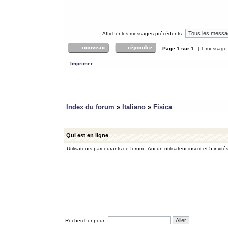
Afficher les messages précédents:
Page
1
sur
1
[ 1 message
Imprimer
Index du forum
»
Italiano
»
Fisica
Qui est en ligne
Utilisateurs parcourants ce forum : Aucun utilisateur inscrit et 5 invité
Rechercher pour: