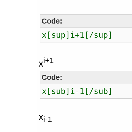
Code:
x[sup]i+1[/sup]
i+1
x
Code:
x[sub]i-1[/sub]
x
i-1