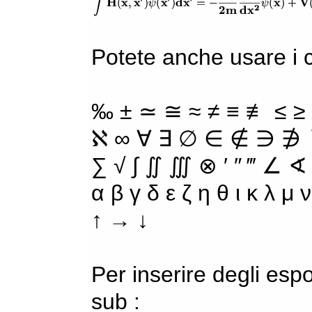
Potete anche usare i ca
‰ ± ≃ ≅ ≈ ≠ ≡ ≢ ≤ ≥
ℵ ∞ ∀ ∃ ∅ ∈ ∉ ∋ ∌ ∖
∑ √ ∫ ∬ ∭ ⊗ ′ ″ ‴ ∠ ∢
α β γ δ ε ζ η θ ι κ λ μ
↑ → ↓
Per inserire degli espo
sub :