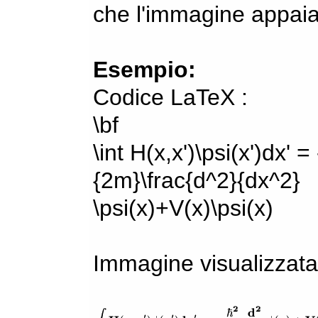
che l'immagine appaia
Esempio:
Codice LaTeX :
\bf
\int H(x,x')\psi(x')dx' =
{2m}\frac{d^2}{dx^2}
\psi(x)+V(x)\psi(x)
Immagine visualizzata