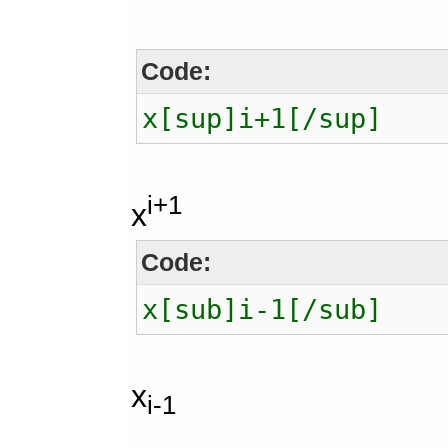
Code:
x[sup]i+1[/sup]
i+1
x
Code:
x[sub]i-1[/sub]
x
i-1