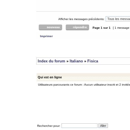
Afficher les messages précédents:
Page
1
sur
1
[ 1 message
Imprimer
Index du forum
»
Italiano
»
Fisica
Qui est en ligne
Utilisateurs parcourants ce forum : Aucun utilisateur inscrit et 2 invité
Rechercher pour: