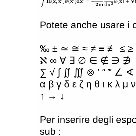
Potete anche usare i ca
‰ ± ≃ ≅ ≈ ≠ ≡ ≢ ≤ ≥
ℵ ∞ ∀ ∃ ∅ ∈ ∉ ∋ ∌ ∖
∑ √ ∫ ∬ ∭ ⊗ ′ ″ ‴ ∠ ∢
α β γ δ ε ζ η θ ι κ λ μ
↑ → ↓
Per inserire degli espo
sub :