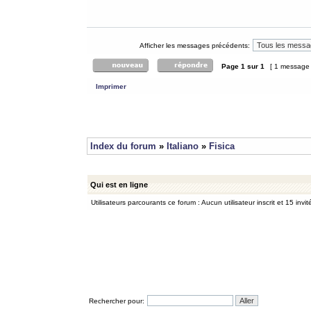
Afficher les messages précédents:
Page
1
sur
1
[ 1 message
Imprimer
Index du forum
»
Italiano
»
Fisica
Qui est en ligne
Utilisateurs parcourants ce forum : Aucun utilisateur inscrit et 15 invit
Rechercher pour: