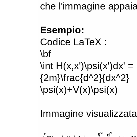
che l'immagine appaia
Esempio:
Codice LaTeX :
\bf
\int H(x,x')\psi(x')dx' =
{2m}\frac{d^2}{dx^2}
\psi(x)+V(x)\psi(x)
Immagine visualizzata