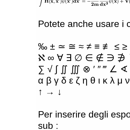
Potete anche usare i ca
‰ ± ≃ ≅ ≈ ≠ ≡ ≢ ≤ ≥
ℵ ∞ ∀ ∃ ∅ ∈ ∉ ∋ ∌ ∖
∑ √ ∫ ∬ ∭ ⊗ ′ ″ ‴ ∠ ∢
α β γ δ ε ζ η θ ι κ λ μ
↑ → ↓
Per inserire degli espo
sub :