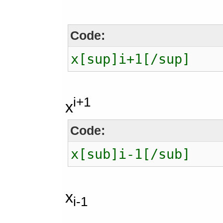
Code:
x[sup]i+1[/sup]
i+1
x
Code:
x[sub]i-1[/sub]
x
i-1