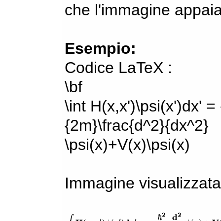
che l'immagine appaia
Esempio:
Codice LaTeX :
\bf
\int H(x,x')\psi(x')dx' =
{2m}\frac{d^2}{dx^2}
\psi(x)+V(x)\psi(x)
Immagine visualizzata