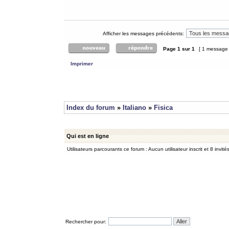
Afficher les messages précédents:
Page
1
sur
1
[ 1 message
Imprimer
Index du forum
»
Italiano
»
Fisica
Qui est en ligne
Utilisateurs parcourants ce forum : Aucun utilisateur inscrit et 8 invité
Rechercher pour: