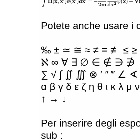
Potete anche usare i ca
‰ ± ≃ ≅ ≈ ≠ ≡ ≢ ≤ ≥
ℵ ∞ ∀ ∃ ∅ ∈ ∉ ∋ ∌ ∖
∑ √ ∫ ∬ ∭ ⊗ ′ ″ ‴ ∠ ∢
α β γ δ ε ζ η θ ι κ λ μ
↑ → ↓
Per inserire degli espo
sub :