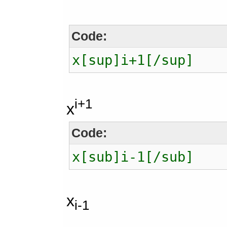
Code:
x[sup]i+1[/sup]
i+1
x
Code:
x[sub]i-1[/sub]
x
i-1