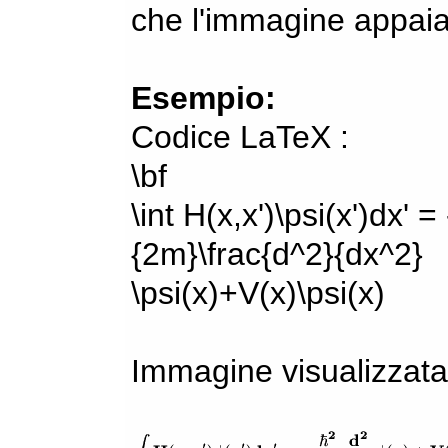
che l'immagine appaia
Esempio:
Codice LaTeX :
\bf
\int H(x,x')\psi(x')dx' =
{2m}\frac{d^2}{dx^2}
\psi(x)+V(x)\psi(x)
Immagine visualizzata