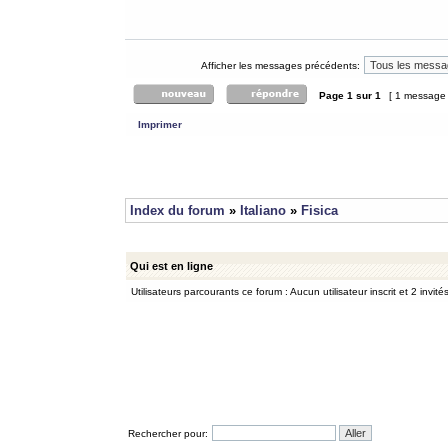
Afficher les messages précédents:
Page
1
sur
1
[ 1 message
Imprimer
Index du forum
»
Italiano
»
Fisica
Qui est en ligne
Utilisateurs parcourants ce forum : Aucun utilisateur inscrit et 2 invité
Rechercher pour: