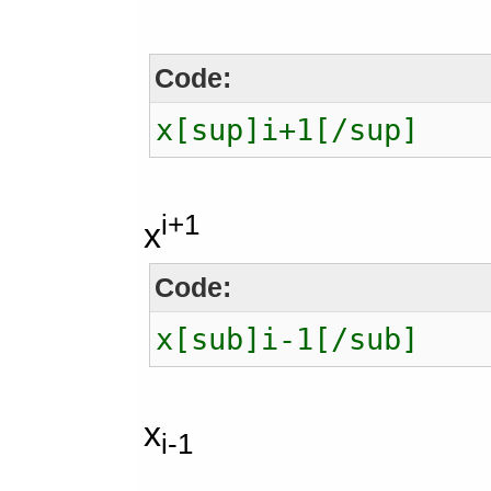
Code:
x[sup]i+1[/sup]
i+1
x
Code:
x[sub]i-1[/sub]
x
i-1