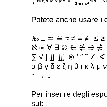
Potete anche usare i ca
‰ ± ≃ ≅ ≈ ≠ ≡ ≢ ≤ ≥
ℵ ∞ ∀ ∃ ∅ ∈ ∉ ∋ ∌ ∖
∑ √ ∫ ∬ ∭ ⊗ ′ ″ ‴ ∠ ∢
α β γ δ ε ζ η θ ι κ λ μ
↑ → ↓
Per inserire degli espo
sub :