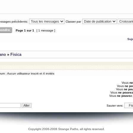
messages précédents:
Classer par
Page
1
sur
1
[ 1 message ]
Suj
iano
»
Fisica
um : Aucun utilisateur inscrit et 4 invités
Vous
ne
Vous
ne po
Vous
ne po
Vous
ne pouvez
Vous
ne pouvez
Sauter vers:
Copyright 2006-2008 Strange Paths, all rights reserved.