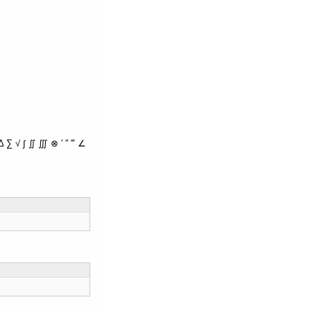
∑ √ ∫ ∬ ∭ ⊗ ′ ″ ‴ ∠