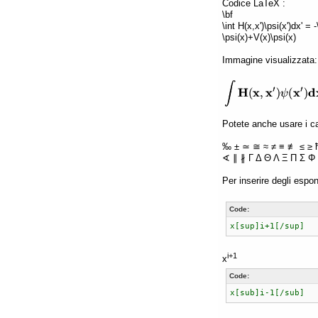
Codice LaTeX :
\bf
\int H(x,x')\psi(x')dx' =
\psi(x)+V(x)\psi(x)
Immagine visualizzata:
Potete anche usare i car
‰ ± ≃ ≅ ≈ ≠ ≡ ≢ ≤ ≥ 
∢ ∥ ∦ Γ Δ Θ Λ Ξ Π Σ Φ 
Per inserire degli espon
Code:
x[sup]i+1[/sup]
i+1
x
Code:
x[sub]i-1[/sub]