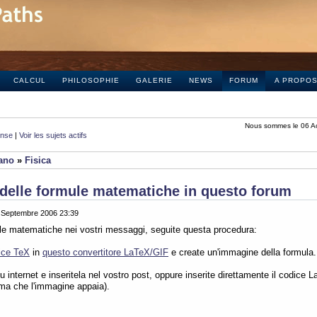
CALCUL
PHILOSOPHIE
GALERIE
NEWS
FORUM
A PROPO
Nous sommes le 06 A
onse
|
Voir les sujets actifs
iano
»
Fisica
delle formule matematiche in questo forum
0 Septembre 2006 23:39
ule matematiche nei vostri messaggi, seguite questa procedura:
ice TeX
in
questo convertitore LaTeX/GIF
e create un'immagine della formula.
 internet e inseritela nel vostro post, oppure inserite direttamente il codice L
ima che l'immagine appaia).