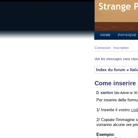
HOME
PHYSIQUE
Connexion
Inscription
Voir les messages sans rép
Index du forum
»
Ital
Come inserire 
xantox
Site Admin le 3
Per inserire delle form
1/ Inserite il vostro
cod
2/ Copiate l'immagine su
vorranno alcune ore pr
Esempio: