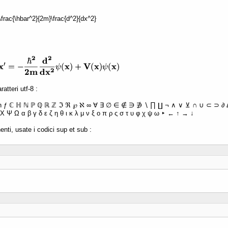
 -\frac{\hbar^2}{2m}\frac{d^2}{dx^2}
atteri utf-8 :
ħ ƒ ℂ ℍ ℕ ℙ ℚ ℝ ℤ ℑ ℜ ℘ ℵ ∞ ∀ ∃ ∅ ∈ ∉ ∋ ∌ ∖ ∏ ∐ ¬ ∧ ∨ ⊻ ∩ ∪ ⊂ ⊃ ∂ Δ 
Χ Ψ Ω α β γ δ ε ζ η θ ι κ λ μ ν ξ ο π ρ ς σ τ υ φ χ ψ ω ‣ ← ↑ → ↓
enti, usate i codici sup et sub :