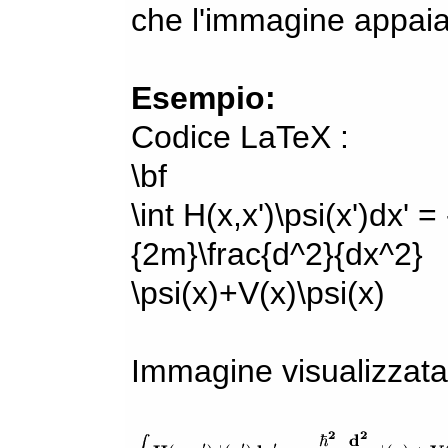
che l'immagine appaia
Esempio:
Codice LaTeX :
\bf
\int H(x,x')\psi(x')dx' =
{2m}\frac{d^2}{dx^2}
\psi(x)+V(x)\psi(x)
Immagine visualizzata