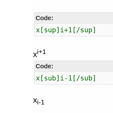
Code:
x[sup]i+1[/sup]
i+1
x
Code:
x[sub]i-1[/sub]
x
i-1