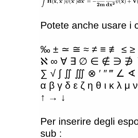
Potete anche usare i ca
‰ ± ≃ ≅ ≈ ≠ ≡ ≢ ≤ ≥
ℵ ∞ ∀ ∃ ∅ ∈ ∉ ∋ ∌ ∖
∑ √ ∫ ∬ ∭ ⊗ ′ ″ ‴ ∠ ∢
α β γ δ ε ζ η θ ι κ λ μ
↑ → ↓
Per inserire degli espo
sub :