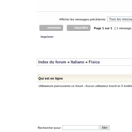
Afficher les messages précédents:
Page
1
sur
1
[ 1 message
Imprimer
Index du forum
»
Italiano
»
Fisica
Qui est en ligne
Utilisateurs parcourants ce forum : Aucun utilisateur inscrit et 3 invité
Rechercher pour: