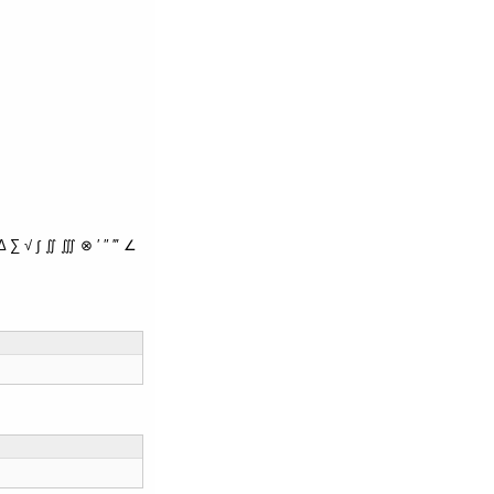
∑ √ ∫ ∬ ∭ ⊗ ′ ″ ‴ ∠