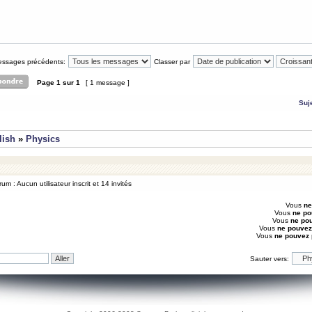
messages précédents:
Classer par
Page
1
sur
1
[ 1 message ]
Suj
lish
»
Physics
um : Aucun utilisateur inscrit et 14 invités
Vous
ne
Vous
ne po
Vous
ne po
Vous
ne pouvez
Vous
ne pouvez
Sauter vers: