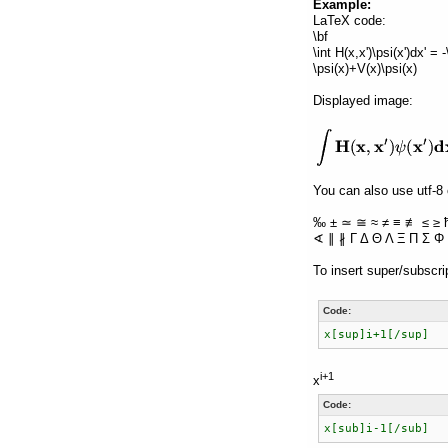
Example:
LaTeX code:
\bf
\int H(x,x')\psi(x')dx' =
\psi(x)+V(x)\psi(x)
Displayed image:
You can also use utf-8 
‰ ± ≃ ≅ ≈ ≠ ≡ ≢ ≤ ≥ 
∢ ∥ ∦ Γ Δ Θ Λ Ξ Π Σ Φ 
To insert super/subscri
Code:
x[sup]i+1[/sup]
i+1
x
Code:
x[sub]i-1[/sub]