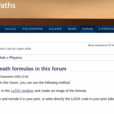
CALCUL
PHILOSOPHIE
GALERIE
NEWS
FORUM
A PROPO
Nous sommes le 07 A
onse
|
Voir les sujets actifs
lish
»
Physics
math formulas in this forum
0 Septembre 2006 23:38
in this forum, you can use the following method:
e
in this
LaTeX renderer
and create an image of the formula.
e and include it in your post, or write directly the LaTeX code in your post (al