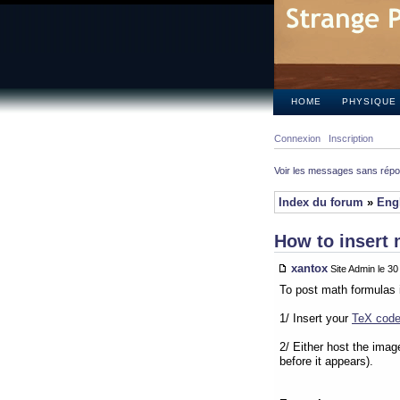
HOME
PHYSIQUE
Connexion
Inscription
Voir les messages sans rép
Index du forum
»
Eng
How to insert 
xantox
Site Admin le 3
To post math formulas 
1/ Insert your
TeX cod
2/ Either host the imag
before it appears).