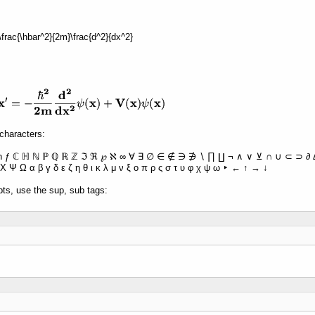
 -\frac{\hbar^2}{2m}\frac{d^2}{dx^2}
characters:
ħ ƒ ℂ ℍ ℕ ℙ ℚ ℝ ℤ ℑ ℜ ℘ ℵ ∞ ∀ ∃ ∅ ∈ ∉ ∋ ∌ ∖ ∏ ∐ ¬ ∧ ∨ ⊻ ∩ ∪ ⊂ ⊃ ∂ Δ 
Χ Ψ Ω α β γ δ ε ζ η θ ι κ λ μ ν ξ ο π ρ ς σ τ υ φ χ ψ ω ‣ ← ↑ → ↓
pts, use the sup, sub tags: