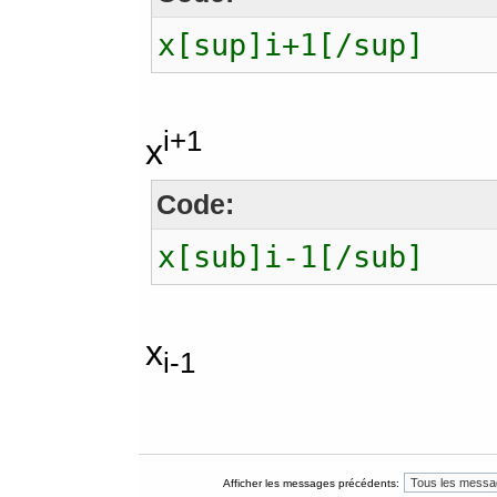
x[sup]i+1[/sup]
i+1
x
Code:
x[sub]i-1[/sub]
x
i-1
Afficher les messages précédents: