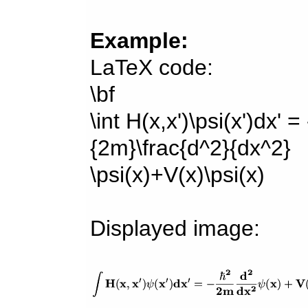
Example:
LaTeX code:
\bf
\int H(x,x')\psi(x')dx' =
{2m}\frac{d^2}{dx^2}
\psi(x)+V(x)\psi(x)
Displayed image: