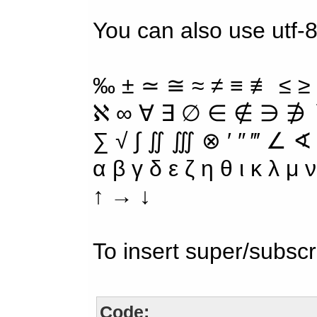
You can also use utf-8
‰ ± ≃ ≅ ≈ ≠ ≡ ≢ ≤ ≥
ℵ ∞ ∀ ∃ ∅ ∈ ∉ ∋ ∌ ∖
∑ √ ∫ ∬ ∭ ⊗ ′ ″ ‴ ∠ ∢
α β γ δ ε ζ η θ ι κ λ μ
↑ → ↓
To insert super/subscr
Code: