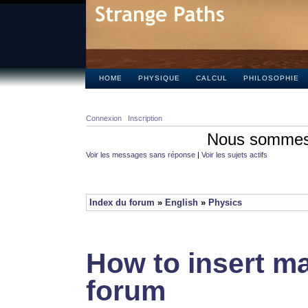
HOME
PHYSIQUE
CALCUL
PHILOSOPHIE
Connexion
Inscription
Nous sommes 
Voir les messages sans réponse
|
Voir les sujets actifs
Index du forum
»
English
»
Physics
How to insert ma
forum