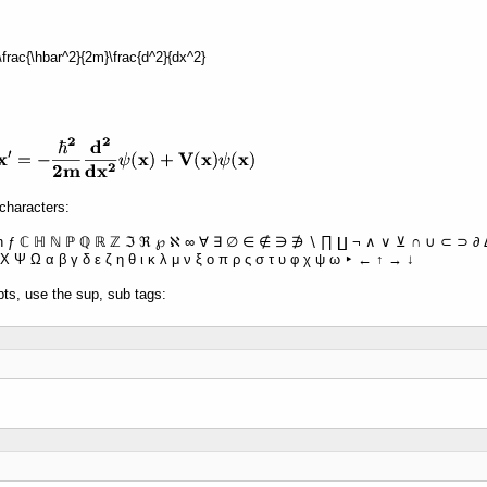
 -\frac{\hbar^2}{2m}\frac{d^2}{dx^2}
characters:
ħ ƒ ℂ ℍ ℕ ℙ ℚ ℝ ℤ ℑ ℜ ℘ ℵ ∞ ∀ ∃ ∅ ∈ ∉ ∋ ∌ ∖ ∏ ∐ ¬ ∧ ∨ ⊻ ∩ ∪ ⊂ ⊃ ∂ Δ 
Χ Ψ Ω α β γ δ ε ζ η θ ι κ λ μ ν ξ ο π ρ ς σ τ υ φ χ ψ ω ‣ ← ↑ → ↓
pts, use the sup, sub tags: