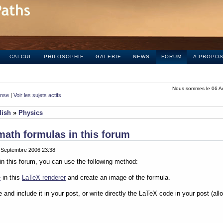
CALCUL
PHILOSOPHIE
GALERIE
NEWS
FORUM
A PROPO
Nous sommes le 06 A
onse
|
Voir les sujets actifs
lish
»
Physics
math formulas in this forum
0 Septembre 2006 23:38
in this forum, you can use the following method:
e
in this
LaTeX renderer
and create an image of the formula.
e and include it in your post, or write directly the LaTeX code in your post (al