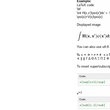
Example:
LaTeX code:
\bf
\int H(x,x')\psi(x')dx' =
\psi(x)+V(x)\psi(x)
Displayed image:
You can also use utf-8 
‰ ± ≃ ≅ ≈ ≠ ≡ ≢ ≤ ≥ 
∢ ∥ ∦ Γ Δ Θ Λ Ξ Π Σ Φ 
To insert super/subscri
Code:
x[sup]i+1[/sup]
i+1
x
Code:
x[sub]i-1[/sub]