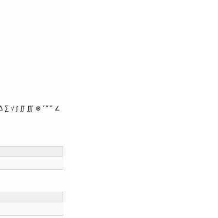
∑ √ ∫ ∬ ∭ ⊗ ′ ″ ‴ ∠