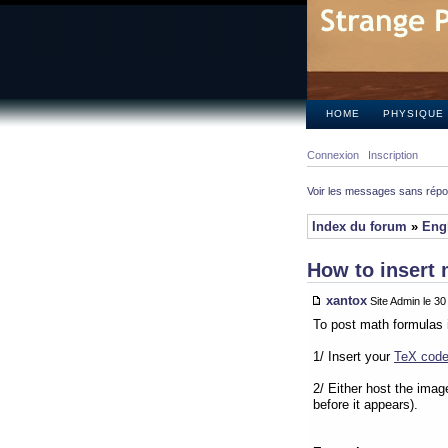
HOME
PHYSIQUE
Connexion
Inscription
Voir les messages sans rép
Index du forum
»
Eng
How to insert 
xantox
Site Admin le 3
To post math formulas 
1/ Insert your
TeX cod
2/ Either host the imag
before it appears).