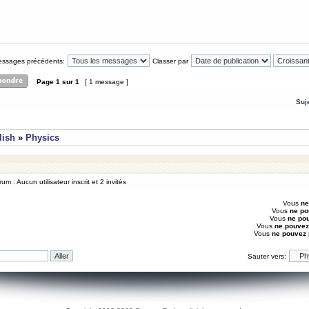
messages précédents:
Classer par
Page
1
sur
1
[ 1 message ]
Suj
lish
»
Physics
um : Aucun utilisateur inscrit et 2 invités
Vous
ne
Vous
ne po
Vous
ne po
Vous
ne pouvez
Vous
ne pouvez
Sauter vers: