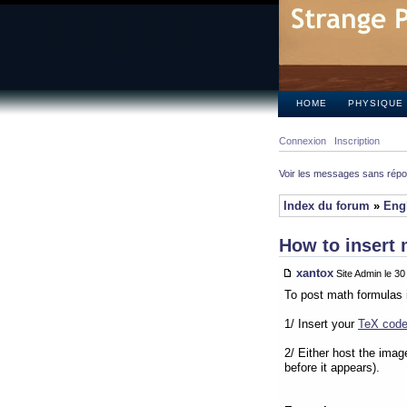
HOME
PHYSIQUE
Connexion
Inscription
Voir les messages sans rép
Index du forum
»
Eng
How to insert 
xantox
Site Admin le 3
To post math formulas 
1/ Insert your
TeX cod
2/ Either host the imag
before it appears).