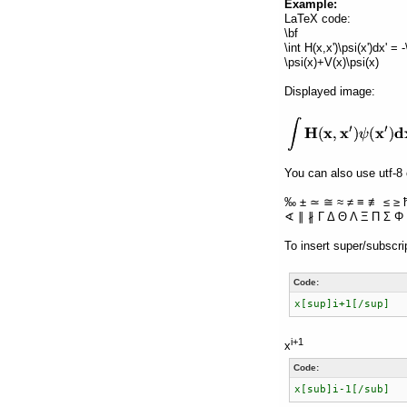
Example:
LaTeX code:
\bf
\int H(x,x')\psi(x')dx' =
\psi(x)+V(x)\psi(x)
Displayed image:
You can also use utf-8 
‰ ± ≃ ≅ ≈ ≠ ≡ ≢ ≤ ≥ 
∢ ∥ ∦ Γ Δ Θ Λ Ξ Π Σ Φ 
To insert super/subscri
Code:
x[sup]i+1[/sup]
i+1
x
Code:
x[sub]i-1[/sub]