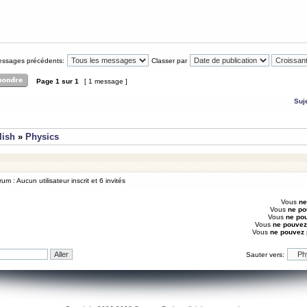
messages précédents:
Classer par
Page
1
sur
1
[ 1 message ]
Suj
lish
»
Physics
um : Aucun utilisateur inscrit et 6 invités
Vous
ne
Vous
ne po
Vous
ne po
Vous
ne pouvez
Vous
ne pouvez
Sauter vers: