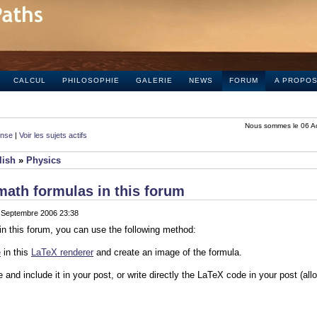
CALCUL
PHILOSOPHIE
GALERIE
NEWS
FORUM
A PROPO
Nous sommes le 06 A
onse
|
Voir les sujets actifs
lish
»
Physics
math formulas in this forum
0 Septembre 2006 23:38
in this forum, you can use the following method:
e
in this
LaTeX renderer
and create an image of the formula.
e and include it in your post, or write directly the LaTeX code in your post (al