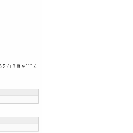
∑ √ ∫ ∬ ∭ ⊗ ′ ″ ‴ ∠