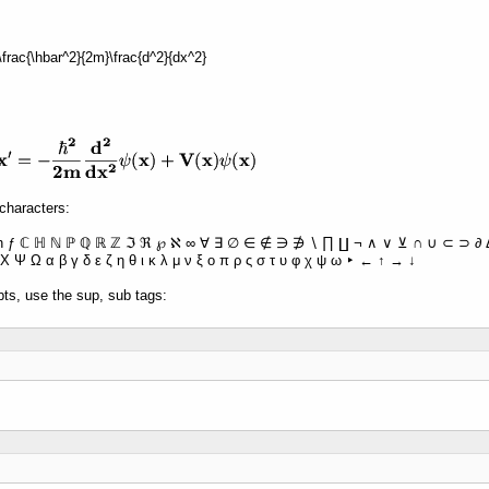
 -\frac{\hbar^2}{2m}\frac{d^2}{dx^2}
characters:
ħ ƒ ℂ ℍ ℕ ℙ ℚ ℝ ℤ ℑ ℜ ℘ ℵ ∞ ∀ ∃ ∅ ∈ ∉ ∋ ∌ ∖ ∏ ∐ ¬ ∧ ∨ ⊻ ∩ ∪ ⊂ ⊃ ∂ Δ 
Χ Ψ Ω α β γ δ ε ζ η θ ι κ λ μ ν ξ ο π ρ ς σ τ υ φ χ ψ ω ‣ ← ↑ → ↓
pts, use the sup, sub tags: