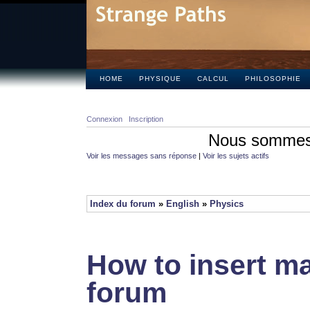
HOME
PHYSIQUE
CALCUL
PHILOSOPHIE
Connexion
Inscription
Nous sommes 
Voir les messages sans réponse
|
Voir les sujets actifs
Index du forum
»
English
»
Physics
How to insert ma
forum