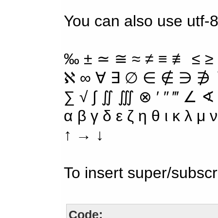
You can also use utf-8
‰ ± ≃ ≅ ≈ ≠ ≡ ≢ ≤ ≥
ℵ ∞ ∀ ∃ ∅ ∈ ∉ ∋ ∌ ∖
∑ √ ∫ ∬ ∭ ⊗ ′ ″ ‴ ∠ ∢
α β γ δ ε ζ η θ ι κ λ μ
↑ → ↓
To insert super/subscr
Code: