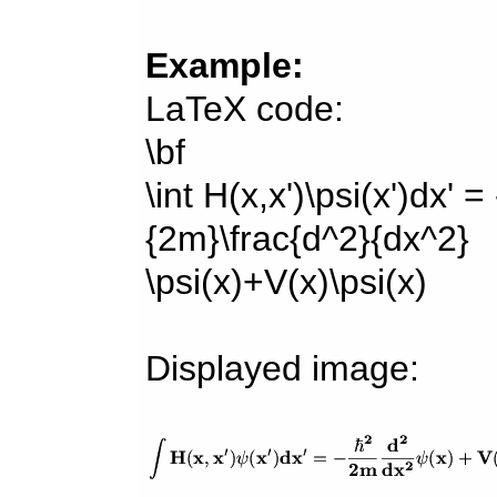
Example:
LaTeX code:
\bf
\int H(x,x')\psi(x')dx' =
{2m}\frac{d^2}{dx^2}
\psi(x)+V(x)\psi(x)
Displayed image: