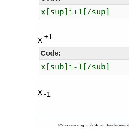
x[sup]i+1[/sup]
i+1
x
Code:
x[sub]i-1[/sub]
x
i-1
Afficher les messages précédents: