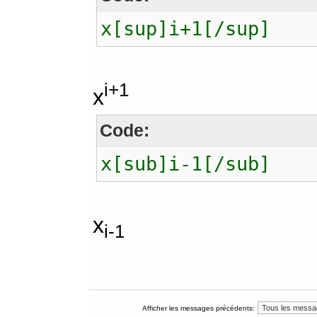
x[sup]i+1[/sup]
i+1
x
Code:
x[sub]i-1[/sub]
x
i-1
Afficher les messages précédents: