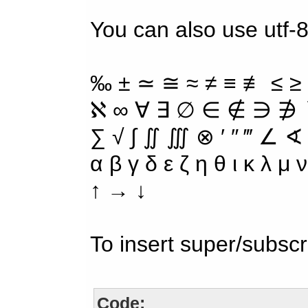
You can also use utf-8
‰ ± ≃ ≅ ≈ ≠ ≡ ≢ ≤ ≥
ℵ ∞ ∀ ∃ ∅ ∈ ∉ ∋ ∌ ∖
∑ √ ∫ ∬ ∭ ⊗ ′ ″ ‴ ∠ ∢
α β γ δ ε ζ η θ ι κ λ μ
↑ → ↓
To insert super/subscr
Code: