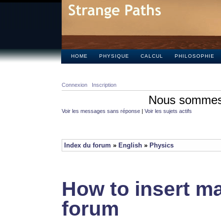
HOME
PHYSIQUE
CALCUL
PHILOSOPHIE
Connexion
Inscription
Nous sommes 
Voir les messages sans réponse
|
Voir les sujets actifs
Index du forum
»
English
»
Physics
How to insert ma
forum