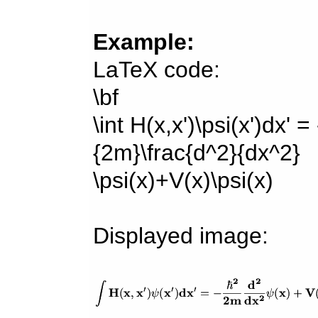
Example:
LaTeX code:
\bf
\int H(x,x')\psi(x')dx' =
{2m}\frac{d^2}{dx^2}
\psi(x)+V(x)\psi(x)
Displayed image: