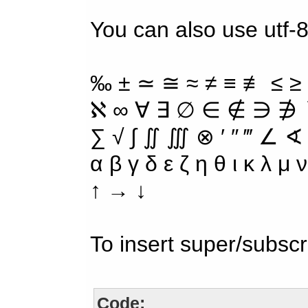
You can also use utf-8
‰ ± ≃ ≅ ≈ ≠ ≡ ≢ ≤ ≥
ℵ ∞ ∀ ∃ ∅ ∈ ∉ ∋ ∌ ∖
∑ √ ∫ ∬ ∭ ⊗ ′ ″ ‴ ∠ ∢
α β γ δ ε ζ η θ ι κ λ μ
↑ → ↓
To insert super/subscr
Code: