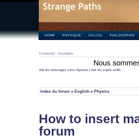
HOME
PHYSIQUE
CALCUL
PHILOSOPHIE
Connexion
Inscription
Nous sommes 
Voir les messages sans réponse
|
Voir les sujets actifs
Index du forum
»
English
»
Physics
How to insert ma
forum