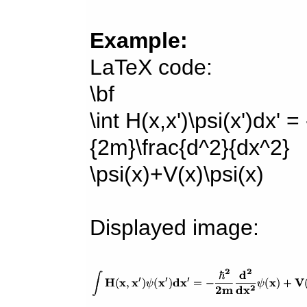
Example:
LaTeX code:
\bf
\int H(x,x')\psi(x')dx' =
{2m}\frac{d^2}{dx^2}
\psi(x)+V(x)\psi(x)
Displayed image: