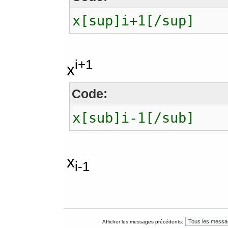
x[sup]i+1[/sup]
i+1
x
Code:
x[sub]i-1[/sub]
x
i-1
Afficher les messages précédents: