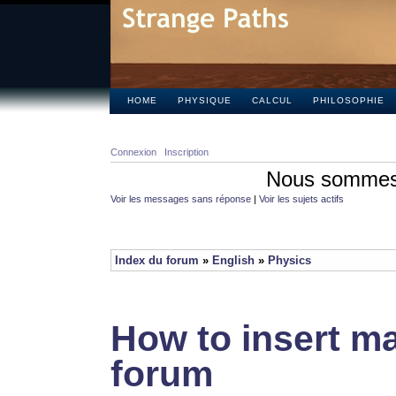
HOME
PHYSIQUE
CALCUL
PHILOSOPHIE
Connexion
Inscription
Nous sommes 
Voir les messages sans réponse
|
Voir les sujets actifs
Index du forum
»
English
»
Physics
How to insert ma
forum