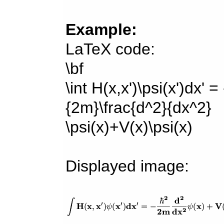
Example:
LaTeX code:
\bf
\int H(x,x')\psi(x')dx' =
{2m}\frac{d^2}{dx^2}
\psi(x)+V(x)\psi(x)
Displayed image: