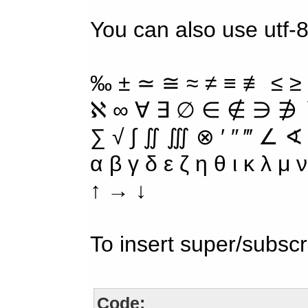
You can also use utf-8
‰ ± ≃ ≅ ≈ ≠ ≡ ≢ ≤ ≥
ℵ ∞ ∀ ∃ ∅ ∈ ∉ ∋ ∌ ∖
∑ √ ∫ ∬ ∭ ⊗ ′ ″ ‴ ∠ ∢
α β γ δ ε ζ η θ ι κ λ μ
↑ → ↓
To insert super/subscr
Code: