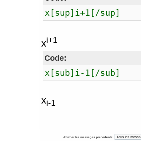
x[sup]i+1[/sup]
i+1
x
Code:
x[sub]i-1[/sub]
x
i-1
Afficher les messages précédents: