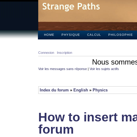
HOME
PHYSIQUE
CALCUL
PHILOSOPHIE
Connexion
Inscription
Nous sommes 
Voir les messages sans réponse
|
Voir les sujets actifs
Index du forum
»
English
»
Physics
How to insert ma
forum