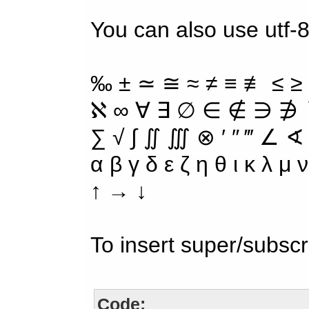
You can also use utf-8
‰ ± ≃ ≅ ≈ ≠ ≡ ≢ ≤ ≥
ℵ ∞ ∀ ∃ ∅ ∈ ∉ ∋ ∌ ∖
∑ √ ∫ ∬ ∭ ⊗ ′ ″ ‴ ∠ ∢
α β γ δ ε ζ η θ ι κ λ μ
↑ → ↓
To insert super/subscr
Code: