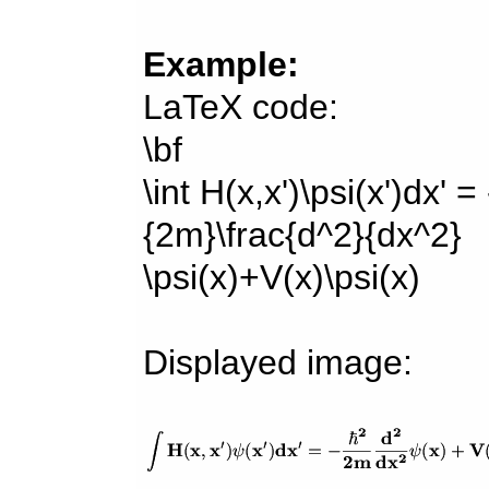
Example:
LaTeX code:
\bf
\int H(x,x')\psi(x')dx' =
{2m}\frac{d^2}{dx^2}
\psi(x)+V(x)\psi(x)
Displayed image: