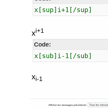
x[sup]i+1[/sup]
i+1
x
Code:
x[sub]i-1[/sub]
x
i-1
Afficher les messages précédents: