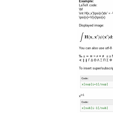
Example:
LaTeX code:
\bf
\int H(x,x')\psi(x')dx' =
\psi(x)+V(x)\psi(x)
Displayed image:
You can also use utf-8 
‰ ± ≃ ≅ ≈ ≠ ≡ ≢ ≤ ≥ 
∢ ∥ ∦ Γ Δ Θ Λ Ξ Π Σ Φ 
To insert super/subscri
Code:
x[sup]i+1[/sup]
i+1
x
Code:
x[sub]i-1[/sub]