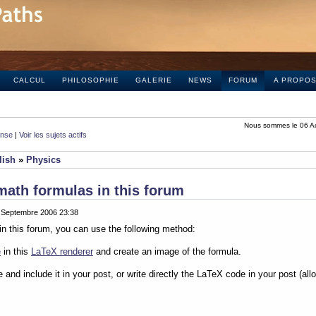
CALCUL
PHILOSOPHIE
GALERIE
NEWS
FORUM
A PROPO
Nous sommes le 06 A
onse
|
Voir les sujets actifs
lish
»
Physics
math formulas in this forum
0 Septembre 2006 23:38
in this forum, you can use the following method:
e
in this
LaTeX renderer
and create an image of the formula.
e and include it in your post, or write directly the LaTeX code in your post (al