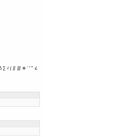
∑ √ ∫ ∬ ∭ ⊗ ′ ″ ‴ ∠