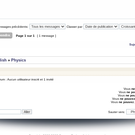
messages précédents:
Classer par
Page
1
sur
1
[ 1 message ]
Suj
lish
»
Physics
um : Aucun utilisateur inscrit et 1 invité
Vous
ne
Vous
ne po
Vous
ne po
Vous
ne pouvez
Vous
ne pouvez
Sauter vers: