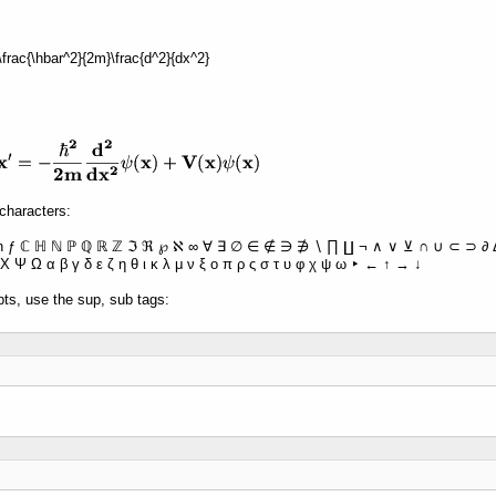
 -\frac{\hbar^2}{2m}\frac{d^2}{dx^2}
characters:
ħ ƒ ℂ ℍ ℕ ℙ ℚ ℝ ℤ ℑ ℜ ℘ ℵ ∞ ∀ ∃ ∅ ∈ ∉ ∋ ∌ ∖ ∏ ∐ ¬ ∧ ∨ ⊻ ∩ ∪ ⊂ ⊃ ∂ Δ 
Χ Ψ Ω α β γ δ ε ζ η θ ι κ λ μ ν ξ ο π ρ ς σ τ υ φ χ ψ ω ‣ ← ↑ → ↓
pts, use the sup, sub tags: