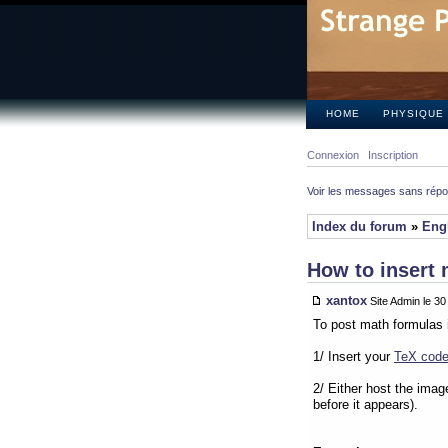
HOME
PHYSIQUE
Connexion
Inscription
Voir les messages sans rép
Index du forum
»
Eng
How to insert 
xantox
Site Admin le 3
To post math formulas 
1/ Insert your
TeX cod
2/ Either host the imag
before it appears).