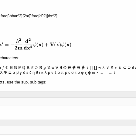
 -\frac{\hbar^2}{2m}\frac{d^2}{dx^2}
characters:
ħ ƒ ℂ ℍ ℕ ℙ ℚ ℝ ℤ ℑ ℜ ℘ ℵ ∞ ∀ ∃ ∅ ∈ ∉ ∋ ∌ ∖ ∏ ∐ ¬ ∧ ∨ ⊻ ∩ ∪ ⊂ ⊃ ∂ Δ 
Χ Ψ Ω α β γ δ ε ζ η θ ι κ λ μ ν ξ ο π ρ ς σ τ υ φ χ ψ ω ‣ ← ↑ → ↓
pts, use the sup, sub tags: