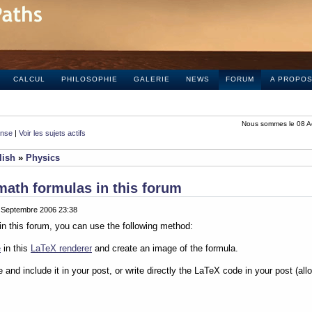
CALCUL
PHILOSOPHIE
GALERIE
NEWS
FORUM
A PROPO
Nous sommes le 08 A
onse
|
Voir les sujets actifs
lish
»
Physics
math formulas in this forum
0 Septembre 2006 23:38
in this forum, you can use the following method:
e
in this
LaTeX renderer
and create an image of the formula.
e and include it in your post, or write directly the LaTeX code in your post (al