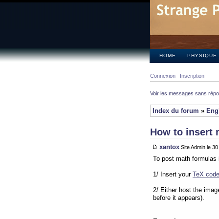
HOME
PHYSIQUE
Connexion
Inscription
Voir les messages sans rép
Index du forum
»
Eng
How to insert 
xantox
Site Admin le 3
To post math formulas 
1/ Insert your
TeX cod
2/ Either host the imag
before it appears).