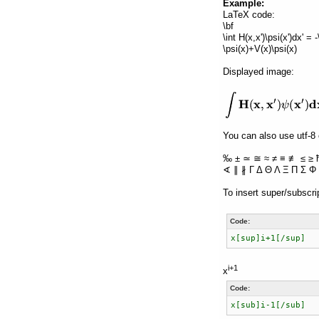
Example:
LaTeX code:
\bf
\int H(x,x')\psi(x')dx' =
\psi(x)+V(x)\psi(x)
Displayed image:
You can also use utf-8 
‰ ± ≃ ≅ ≈ ≠ ≡ ≢ ≤ ≥ 
∢ ∥ ∦ Γ Δ Θ Λ Ξ Π Σ Φ 
To insert super/subscri
Code:
x[sup]i+1[/sup]
i+1
x
Code:
x[sub]i-1[/sub]