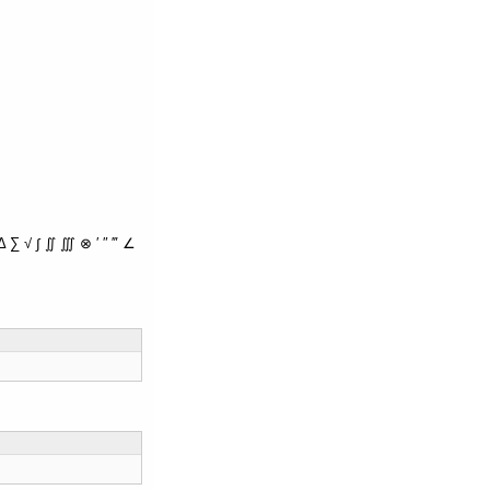
∑ √ ∫ ∬ ∭ ⊗ ′ ″ ‴ ∠