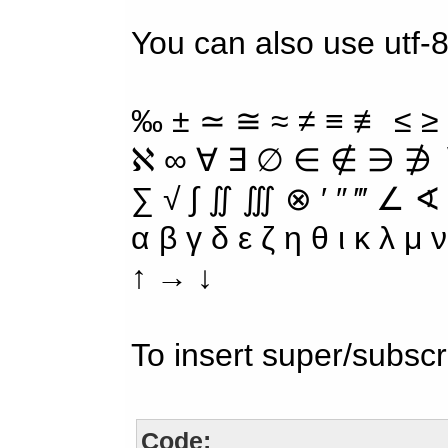
You can also use utf-8
‰ ± ≃ ≅ ≈ ≠ ≡ ≢ ≤ ≥
ℵ ∞ ∀ ∃ ∅ ∈ ∉ ∋ ∌ ∖
∑ √ ∫ ∬ ∭ ⊗ ′ ″ ‴ ∠ ∢
α β γ δ ε ζ η θ ι κ λ μ
↑ → ↓
To insert super/subscr
Code: