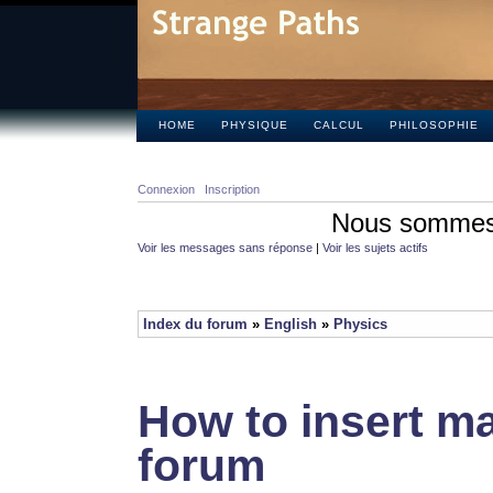
HOME
PHYSIQUE
CALCUL
PHILOSOPHIE
Connexion
Inscription
Nous sommes 
Voir les messages sans réponse
|
Voir les sujets actifs
Index du forum
»
English
»
Physics
How to insert ma
forum