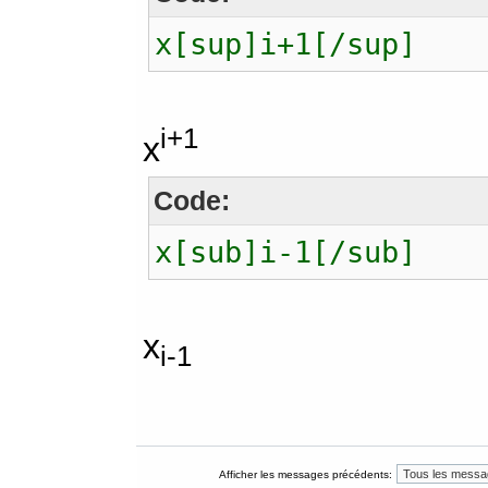
x[sup]i+1[/sup]
i+1
x
Code:
x[sub]i-1[/sub]
x
i-1
Afficher les messages précédents: