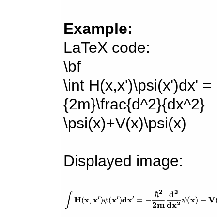
Example:
LaTeX code:
\bf
\int H(x,x')\psi(x')dx' =
{2m}\frac{d^2}{dx^2}
\psi(x)+V(x)\psi(x)
Displayed image: