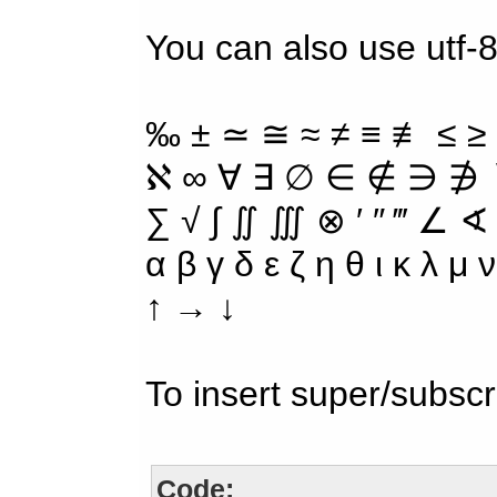
You can also use utf-8
‰ ± ≃ ≅ ≈ ≠ ≡ ≢ ≤ ≥
ℵ ∞ ∀ ∃ ∅ ∈ ∉ ∋ ∌ ∖
∑ √ ∫ ∬ ∭ ⊗ ′ ″ ‴ ∠ ∢
α β γ δ ε ζ η θ ι κ λ μ
↑ → ↓
To insert super/subscr
Code: