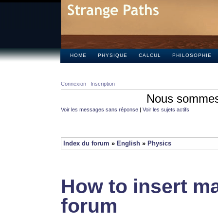
HOME
PHYSIQUE
CALCUL
PHILOSOPHIE
Connexion
Inscription
Nous sommes 
Voir les messages sans réponse
|
Voir les sujets actifs
Index du forum
»
English
»
Physics
How to insert ma
forum