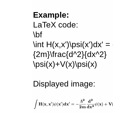
Example:
LaTeX code:
\bf
\int H(x,x')\psi(x')dx' =
{2m}\frac{d^2}{dx^2}
\psi(x)+V(x)\psi(x)
Displayed image: