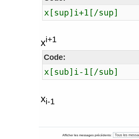
x[sup]i+1[/sup]
i+1
x
Code:
x[sub]i-1[/sub]
x
i-1
Afficher les messages précédents: