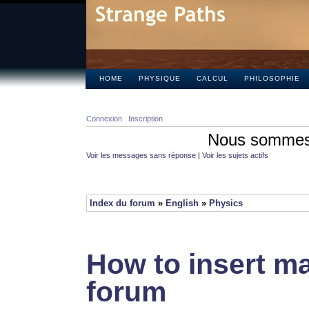
HOME
PHYSIQUE
CALCUL
PHILOSOPHIE
Connexion
Inscription
Nous sommes 
Voir les messages sans réponse
|
Voir les sujets actifs
Index du forum
»
English
»
Physics
How to insert ma
forum