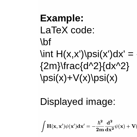
Example:
LaTeX code:
\bf
\int H(x,x')\psi(x')dx' =
{2m}\frac{d^2}{dx^2}
\psi(x)+V(x)\psi(x)
Displayed image: