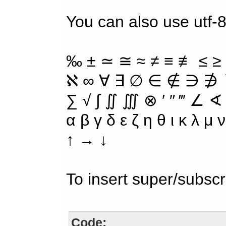
You can also use utf-8
‰ ± ≃ ≅ ≈ ≠ ≡ ≢ ≤ ≥
ℵ ∞ ∀ ∃ ∅ ∈ ∉ ∋ ∌ ∖
∑ √ ∫ ∬ ∭ ⊗ ′ ″ ‴ ∠ ∢
α β γ δ ε ζ η θ ι κ λ μ
↑ → ↓
To insert super/subscr
Code: