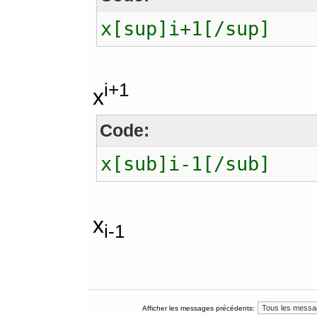
x[sup]i+1[/sup]
i+1
x
Code:
x[sub]i-1[/sub]
x
i-1
Afficher les messages précédents: