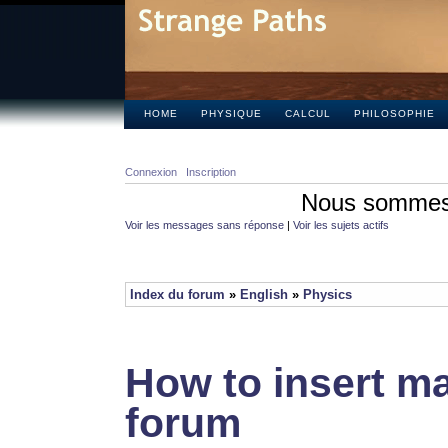
HOME
PHYSIQUE
CALCUL
PHILOSOPHIE
Connexion
Inscription
Nous sommes 
Voir les messages sans réponse
|
Voir les sujets actifs
Index du forum
»
English
»
Physics
How to insert ma
forum