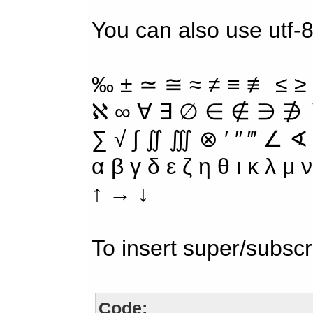
You can also use utf-8
‰ ± ≃ ≅ ≈ ≠ ≡ ≢ ≤ ≥
ℵ ∞ ∀ ∃ ∅ ∈ ∉ ∋ ∌ ∖
∑ √ ∫ ∬ ∭ ⊗ ′ ″ ‴ ∠ ∢
α β γ δ ε ζ η θ ι κ λ μ
↑ → ↓
To insert super/subscr
Code: