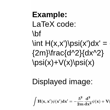
Example:
LaTeX code:
\bf
\int H(x,x')\psi(x')dx' =
{2m}\frac{d^2}{dx^2}
\psi(x)+V(x)\psi(x)
Displayed image: