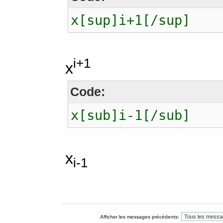
x[sup]i+1[/sup]
i+1
x
Code:
x[sub]i-1[/sub]
x
i-1
Afficher les messages précédents: