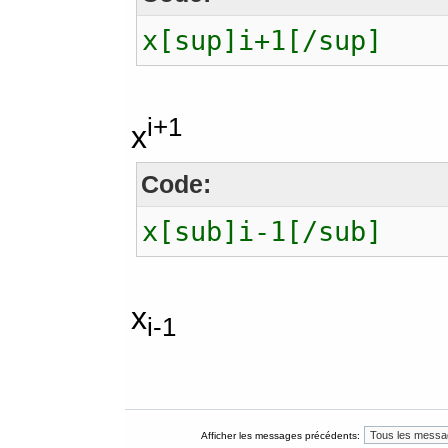
x[sup]i+1[/sup]
i+1
x
Code:
x[sub]i-1[/sub]
x
i-1
Afficher les messages précédents: