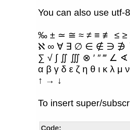
You can also use utf-8
‰ ± ≃ ≅ ≈ ≠ ≡ ≢ ≤ ≥
ℵ ∞ ∀ ∃ ∅ ∈ ∉ ∋ ∌ ∖
∑ √ ∫ ∬ ∭ ⊗ ′ ″ ‴ ∠ ∢
α β γ δ ε ζ η θ ι κ λ μ
↑ → ↓
To insert super/subscr
Code: