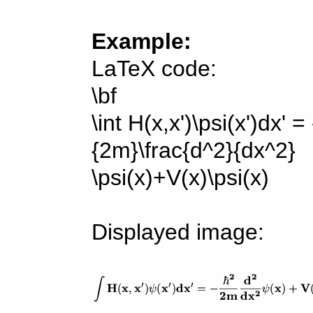
Example:
LaTeX code:
\bf
\int H(x,x')\psi(x')dx' =
{2m}\frac{d^2}{dx^2}
\psi(x)+V(x)\psi(x)
Displayed image: