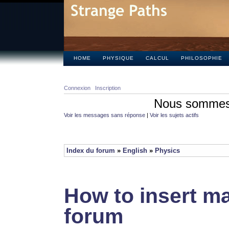
HOME
PHYSIQUE
CALCUL
PHILOSOPHIE
Connexion
Inscription
Nous sommes 
Voir les messages sans réponse
|
Voir les sujets actifs
Index du forum
»
English
»
Physics
How to insert ma
forum