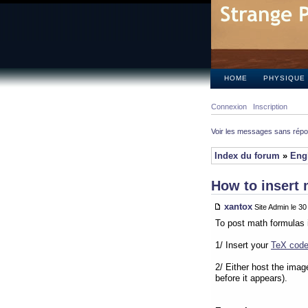
HOME
PHYSIQUE
Connexion
Inscription
Voir les messages sans rép
Index du forum
»
Eng
How to insert 
xantox
Site Admin le 3
To post math formulas 
1/ Insert your
TeX cod
2/ Either host the imag
before it appears).