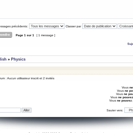
messages précédents:
Classer par
Page
1
sur
1
[ 1 message ]
Suj
lish
»
Physics
um : Aucun utilisateur inscrit et 2 invités
Vous
ne
Vous
ne po
Vous
ne po
Vous
ne pouvez
Vous
ne pouvez
Sauter vers: