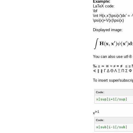
Example:
LaTeX code:
\bf
\int H(x,x')\psi(x')dx' =
\psi(x)+V(x)\psi(x)
Displayed image:
You can also use utf-8 
‰ ± ≃ ≅ ≈ ≠ ≡ ≢ ≤ ≥ 
∢ ∥ ∦ Γ Δ Θ Λ Ξ Π Σ Φ 
To insert super/subscri
Code:
x[sup]i+1[/sup]
i+1
x
Code:
x[sub]i-1[/sub]