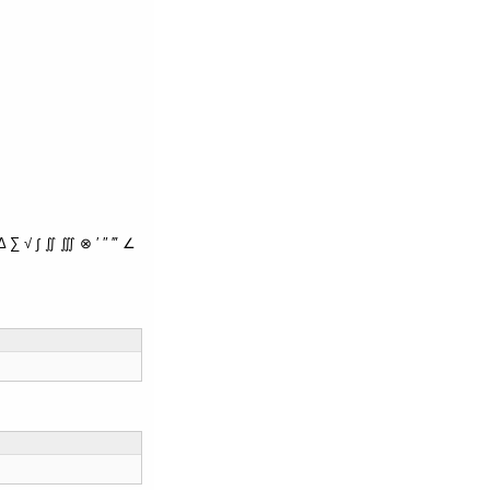
∑ √ ∫ ∬ ∭ ⊗ ′ ″ ‴ ∠