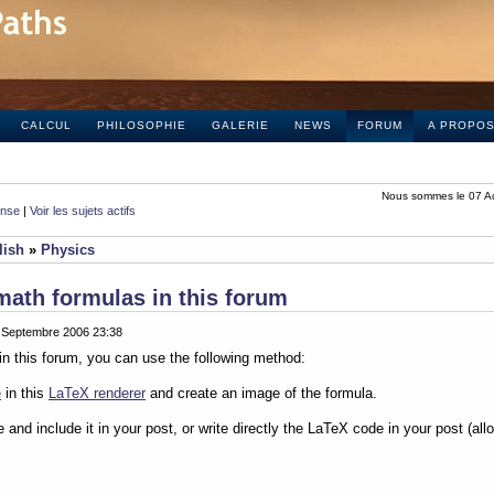
CALCUL
PHILOSOPHIE
GALERIE
NEWS
FORUM
A PROPO
Nous sommes le 07 A
onse
|
Voir les sujets actifs
lish
»
Physics
math formulas in this forum
0 Septembre 2006 23:38
in this forum, you can use the following method:
e
in this
LaTeX renderer
and create an image of the formula.
e and include it in your post, or write directly the LaTeX code in your post (al