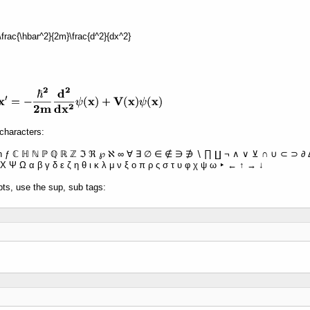
 -\frac{\hbar^2}{2m}\frac{d^2}{dx^2}
characters:
ħ ƒ ℂ ℍ ℕ ℙ ℚ ℝ ℤ ℑ ℜ ℘ ℵ ∞ ∀ ∃ ∅ ∈ ∉ ∋ ∌ ∖ ∏ ∐ ¬ ∧ ∨ ⊻ ∩ ∪ ⊂ ⊃ ∂ Δ 
Χ Ψ Ω α β γ δ ε ζ η θ ι κ λ μ ν ξ ο π ρ ς σ τ υ φ χ ψ ω ‣ ← ↑ → ↓
pts, use the sup, sub tags: