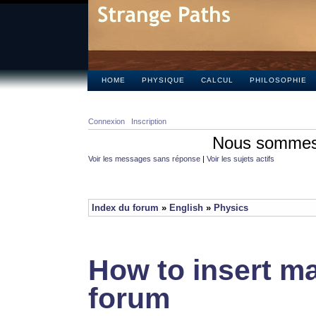
HOME
PHYSIQUE
CALCUL
PHILOSOPHIE
Connexion
Inscription
Nous sommes 
Voir les messages sans réponse
|
Voir les sujets actifs
Index du forum
»
English
»
Physics
How to insert ma
forum