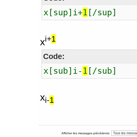
x[sup]i+
1
[/sup]
i+
1
x
Code:
x[sub]i-
1
[/sub]
x
i-
1
Afficher les messages précédents: