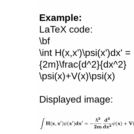
Example:
LaTeX code:
\bf
\int H(x,x')\psi(x')dx' =
{2m}\frac{d^2}{dx^2}
\psi(x)+V(x)\psi(x)
Displayed image: