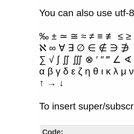
You can also use utf-
‰ ± ≃ ≅ ≈ ≠ ≡ ≢ ≤ ≥
ℵ ∞ ∀ ∃ ∅ ∈ ∉ ∋ ∌ ∖
∑ √ ∫ ∬ ∭ ⊗ ′ ″ ‴ ∠ ∢
α β γ δ ε ζ η θ ι κ λ μ
↑ → ↓
To insert super/subscr
Code: