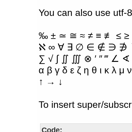
You can also use utf-
‰ ± ≃ ≅ ≈ ≠ ≡ ≢ ≤ ≥
ℵ ∞ ∀ ∃ ∅ ∈ ∉ ∋ ∌ ∖
∑ √ ∫ ∬ ∭ ⊗ ′ ″ ‴ ∠ ∢
α β γ δ ε ζ η θ ι κ λ μ
↑ → ↓
To insert super/subscr
Code: