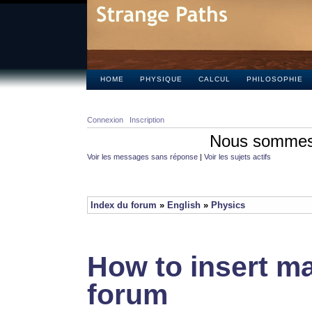
HOME
PHYSIQUE
CALCUL
PHILOSOPHIE
Connexion
Inscription
Nous sommes 
Voir les messages sans réponse
|
Voir les sujets actifs
Index du forum
»
English
»
Physics
How to insert ma
forum