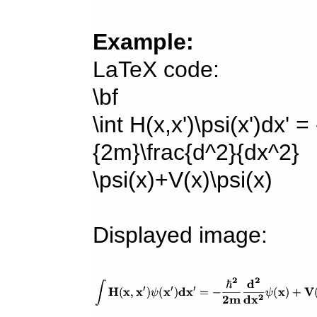
Example:
LaTeX code:
\bf
\int H(x,x')\psi(x')dx' =
{2m}\frac{d^2}{dx^2}
\psi(x)+V(x)\psi(x)
Displayed image: