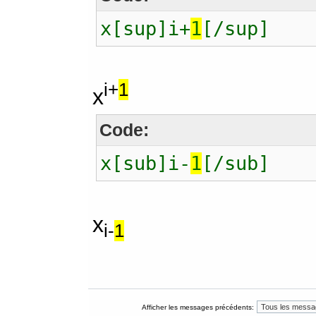
x[sup]i+
1
[/sup]
i+
1
x
Code:
x[sub]i-
1
[/sub]
x
i-
1
Afficher les messages précédents: