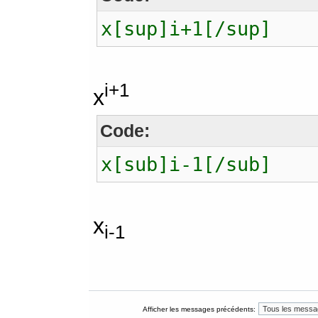
x[sup]i+1[/sup]
i+1
x
Code:
x[sub]i-1[/sub]
x
i-1
Afficher les messages précédents: