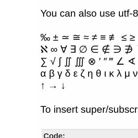
You can also use utf-8
‰ ± ≃ ≅ ≈ ≠ ≡ ≢ ≤ ≥
ℵ ∞ ∀ ∃ ∅ ∈ ∉ ∋ ∌ ∖
∑ √ ∫ ∬ ∭ ⊗ ′ ″ ‴ ∠ ∢
α β γ δ ε ζ η θ ι κ λ μ
↑ → ↓
To insert super/subscr
Code: