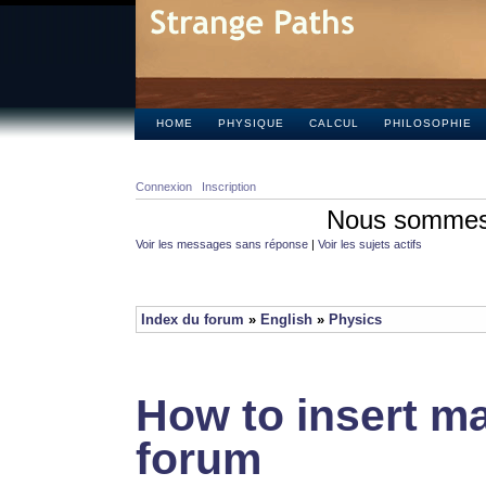
HOME
PHYSIQUE
CALCUL
PHILOSOPHIE
Connexion
Inscription
Nous sommes 
Voir les messages sans réponse
|
Voir les sujets actifs
Index du forum
»
English
»
Physics
How to insert ma
forum