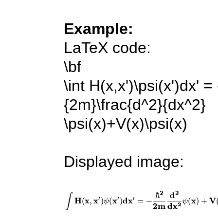
Example:
LaTeX code:
\bf
\int H(x,x')\psi(x')dx' =
{2m}\frac{d^2}{dx^2}
\psi(x)+V(x)\psi(x)
Displayed image: