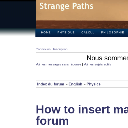
HOME
PHYSIQUE
CALCUL
PHILOSOPHIE
Connexion
Inscription
Nous sommes 
Voir les messages sans réponse
|
Voir les sujets actifs
Index du forum
»
English
»
Physics
How to insert ma
forum