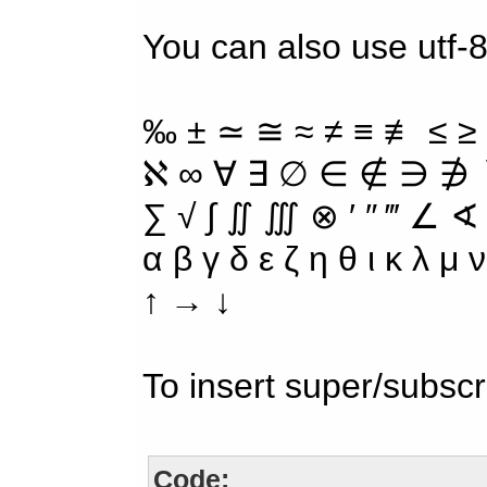
You can also use utf-8
‰ ± ≃ ≅ ≈ ≠ ≡ ≢ ≤ ≥
ℵ ∞ ∀ ∃ ∅ ∈ ∉ ∋ ∌ ∖
∑ √ ∫ ∬ ∭ ⊗ ′ ″ ‴ ∠ ∢
α β γ δ ε ζ η θ ι κ λ μ
↑ → ↓
To insert super/subscr
Code: