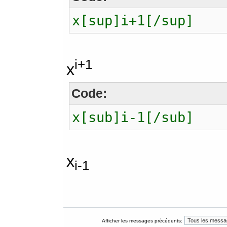
x[sup]i+1[/sup]
i+1
x
Code:
x[sub]i-1[/sub]
x
i-1
Afficher les messages précédents: