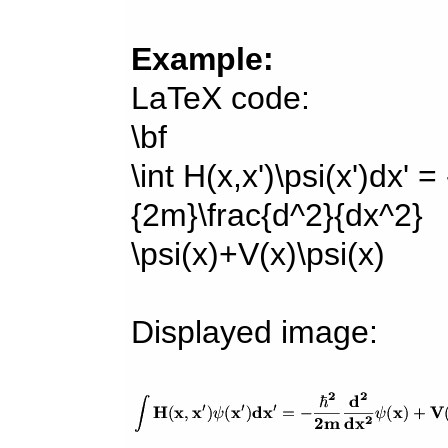
Example:
LaTeX code:
\bf
\int H(x,x')\psi(x')dx' =
{2m}\frac{d^2}{dx^2}
\psi(x)+V(x)\psi(x)
Displayed image: