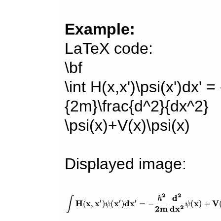
Example:
LaTeX code:
\bf
\int H(x,x')\psi(x')dx' =
{2m}\frac{d^2}{dx^2}
\psi(x)+V(x)\psi(x)
Displayed image: