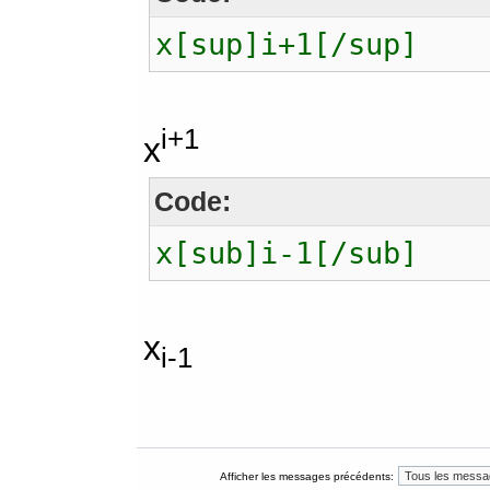
x[sup]i+1[/sup]
i+1
x
Code:
x[sub]i-1[/sub]
x
i-1
Afficher les messages précédents: