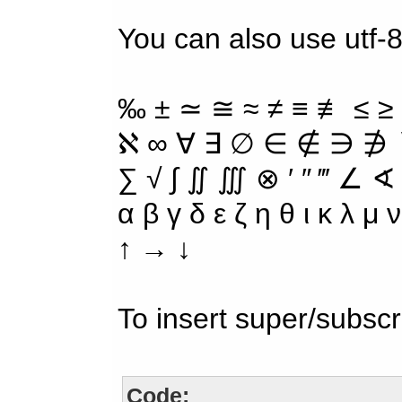
You can also use utf-8
‰ ± ≃ ≅ ≈ ≠ ≡ ≢ ≤ ≥
ℵ ∞ ∀ ∃ ∅ ∈ ∉ ∋ ∌ ∖
∑ √ ∫ ∬ ∭ ⊗ ′ ″ ‴ ∠ ∢
α β γ δ ε ζ η θ ι κ λ μ
↑ → ↓
To insert super/subscr
Code: