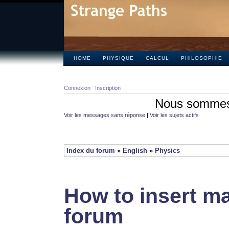
HOME
PHYSIQUE
CALCUL
PHILOSOPHIE
Connexion
Inscription
Nous sommes 
Voir les messages sans réponse
|
Voir les sujets actifs
Index du forum
»
English
»
Physics
How to insert ma
forum