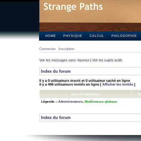
HOME
PHYSIQUE
CALCUL
PHILOSOPHIE
Connexion
Inscription
Voir les messages sans réponse
|
Voir les sujets actifs
Index du forum
Il y a 0 utilisateurs inscrit et 0 utilisateur caché en ligne
Il y a 406 utilisateurs invités en ligne [
Afficher les invités
]
Nom d’utilisateur
D
Légende ::
Administrateurs
,
Modérateurs globaux
Index du forum