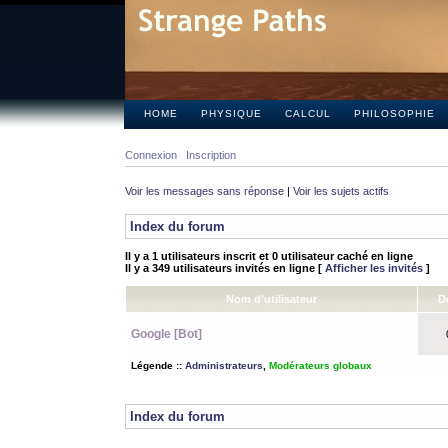
HOME
PHYSIQUE
CALCUL
PHILOSOPHIE
Connexion
Inscription
Voir les messages sans réponse
|
Voir les sujets actifs
Index du forum
Il y a 1 utilisateurs inscrit et 0 utilisateur caché en ligne
Il y a 349 utilisateurs invités en ligne [
Afficher les invités
]
Nom d’utilisateur
D
Google [Bot]
0
Légende ::
Administrateurs
,
Modérateurs globaux
Index du forum