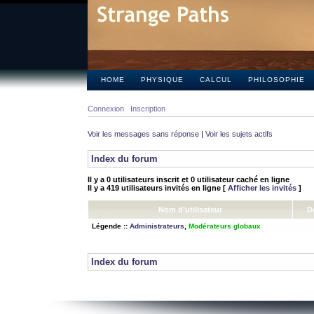
HOME
PHYSIQUE
CALCUL
PHILOSOPHIE
Connexion
Inscription
Voir les messages sans réponse
|
Voir les sujets actifs
Index du forum
Il y a 0 utilisateurs inscrit et 0 utilisateur caché en ligne
Il y a 419 utilisateurs invités en ligne [
Afficher les invités
]
Nom d’utilisateur
D
Légende ::
Administrateurs
,
Modérateurs globaux
Index du forum