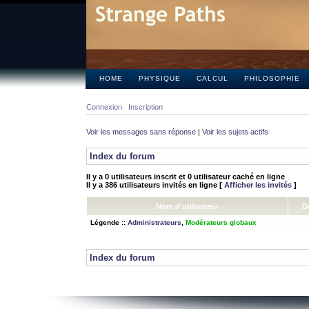
HOME
PHYSIQUE
CALCUL
PHILOSOPHIE
Connexion
Inscription
Voir les messages sans réponse
|
Voir les sujets actifs
Index du forum
Il y a 0 utilisateurs inscrit et 0 utilisateur caché en ligne
Il y a 386 utilisateurs invités en ligne [
Afficher les invités
]
Nom d’utilisateur
D
Légende ::
Administrateurs
,
Modérateurs globaux
Index du forum