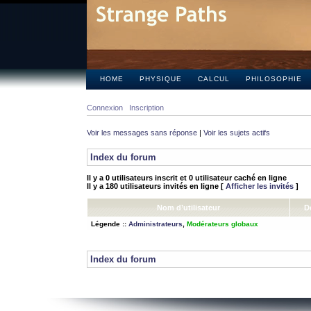
HOME
PHYSIQUE
CALCUL
PHILOSOPHIE
Connexion
Inscription
Voir les messages sans réponse
|
Voir les sujets actifs
Index du forum
Il y a 0 utilisateurs inscrit et 0 utilisateur caché en ligne
Il y a 180 utilisateurs invités en ligne [
Afficher les invités
]
Nom d’utilisateur
D
Légende ::
Administrateurs
,
Modérateurs globaux
Index du forum