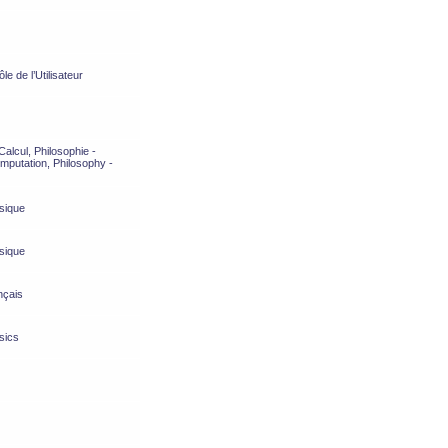
e de l’Utilisateur
alcul, Philosophie -
mputation, Philosophy -
sique
sique
nçais
sics