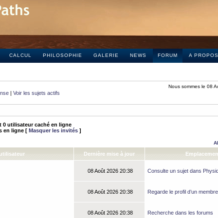
CALCUL
PHILOSOPHIE
GALERIE
NEWS
FORUM
A PROPO
Nous sommes le 08 A
onse
|
Voir les sujets actifs
 et 0 utilisateur caché en ligne
és en ligne [
Masquer les invités
]
A
tilisateur
Dernière mise à jour
Emplacemen
08 Août 2026 20:38
Consulte un sujet dans Physi
08 Août 2026 20:38
Regarde le profil d’un membre
08 Août 2026 20:38
Recherche dans les forums