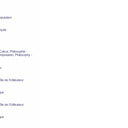
putation
nçais
alcul, Philosophie -
mputation, Philosophy -
o
e de l’Utilisateur
que
e de l’Utilisateur
que