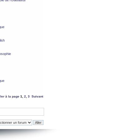
e de l’Utilisateur
que
ish
osophie
que
ller à la page
1
,
2
,
3
Suivant