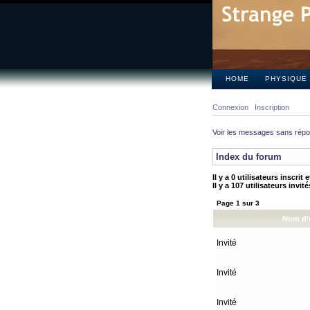
HOME
PHYSIQUE
Connexion
Inscription
Voir les messages sans rép
Index du forum
Il y a 0 utilisateurs inscrit
Il y a 107 utilisateurs invit
Page
1
sur
3
Nom d’u
Invité
Invité
Invité