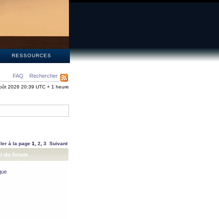
S
RESSOURCES
FAQ
Rechercher
oût 2026 20:39 UTC + 1 heure
ller à la page
1
,
2
,
3
Suivant
t du forum
que