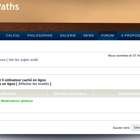
CALCUL
PHILOSOPHIE
GALERIE
NEWS
FORUM
A PROPO
Nous sommes le 07 A
onse
|
Voir les sujets actifs
 et 0 utilisateur caché en ligne
és en ligne [
Afficher les invités
]
tilisateur
Dernière mise à jour
Emplacemen
,
Modérateurs globaux
Sauter vers: