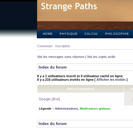
HOME
PHYSIQUE
CALCUL
PHILOSOPHIE
Connexion
Inscription
Voir les messages sans réponse
|
Voir les sujets actifs
Index du forum
Il y a 1 utilisateurs inscrit et 0 utilisateur caché en ligne
Il y a 216 utilisateurs invités en ligne [
Afficher les invités
]
Nom d’utilisateur
D
Google [Bot]
1
Légende ::
Administrateurs
,
Modérateurs globaux
Index du forum