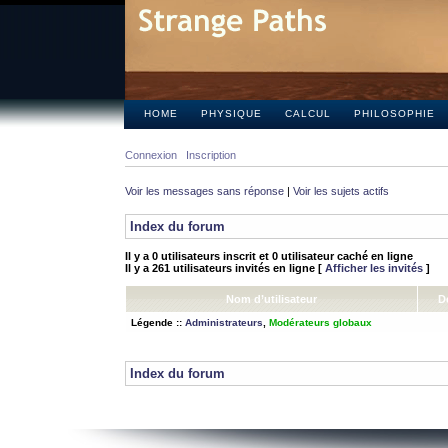
HOME
PHYSIQUE
CALCUL
PHILOSOPHIE
Connexion
Inscription
Voir les messages sans réponse
|
Voir les sujets actifs
Index du forum
Il y a 0 utilisateurs inscrit et 0 utilisateur caché en ligne
Il y a 261 utilisateurs invités en ligne [
Afficher les invités
]
Nom d’utilisateur
D
Légende ::
Administrateurs
,
Modérateurs globaux
Index du forum