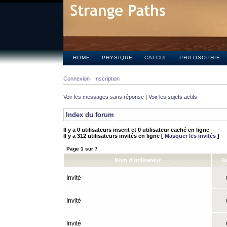
HOME
PHYSIQUE
CALCUL
PHILOSOPHIE
Connexion
Inscription
Voir les messages sans réponse
|
Voir les sujets actifs
Index du forum
Il y a 0 utilisateurs inscrit et 0 utilisateur caché en ligne
Il y a 312 utilisateurs invités en ligne [
Masquer les invités
]
Page
1
sur
7
Nom d’utilisateur
D
Invité
0
Invité
0
Invité
0