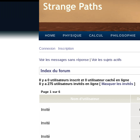
HOME
PHYSIQUE
CALCUL
PHILOSOPHIE
Connexion
Inscription
Voir les messages sans réponse
|
Voir les sujets actifs
Index du forum
Il y a 0 utilisateurs inscrit et 0 utilisateur caché en ligne
Il y a 275 utilisateurs invités en ligne [
Masquer les invités
]
Page
1
sur
6
Nom d’utilisateur
D
Invité
0
Invité
0
Invité
0