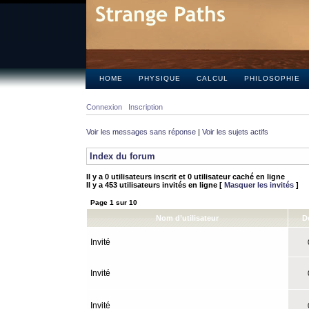
HOME
PHYSIQUE
CALCUL
PHILOSOPHIE
Connexion
Inscription
Voir les messages sans réponse
|
Voir les sujets actifs
Index du forum
Il y a 0 utilisateurs inscrit et 0 utilisateur caché en ligne
Il y a 453 utilisateurs invités en ligne [
Masquer les invités
]
Page
1
sur
10
Nom d’utilisateur
D
Invité
0
Invité
0
Invité
0